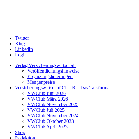
Twitter
Xing
LinkedIn
Login
Verlag Versicherungswirtschaft
Veröffentlichungshinweise
Ergänzungslieferungen
Mengenpreise
VersicherungswirtschaftCLUB – Das Talkformat
VWClub Juni 2026
VWClub März 2026
VWClub November 2025
VWClub Juli 2025
VWClub November 2024
VWClub Oktober 2023
VWClub April 2023
Shop
Redaktion