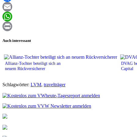
Facebook
Email
WhatsApp
Print
Auch interessant
Allianz-Tochter beteiligt sich an
DVAG bet
neuem Rückversicherer
Capital
Schlagwörter:
LVM
,
travelträger