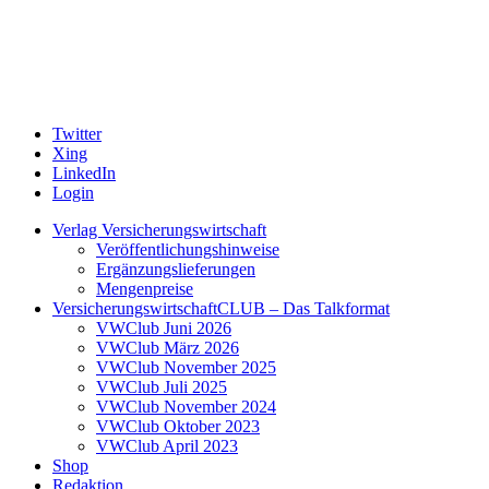
Twitter
Xing
LinkedIn
Login
Verlag Versicherungswirtschaft
Veröffentlichungshinweise
Ergänzungslieferungen
Mengenpreise
VersicherungswirtschaftCLUB – Das Talkformat
VWClub Juni 2026
VWClub März 2026
VWClub November 2025
VWClub Juli 2025
VWClub November 2024
VWClub Oktober 2023
VWClub April 2023
Shop
Redaktion