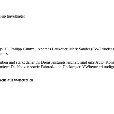
-up travelträger
s (v. l.): Philipp Güntzel, Andreas Laukötter, Mark Sander (Co-Gründe
edissen
ben und stärkt daher ihr Dienstleistungsgeschäft rund ums Auto. Konkr
rmietet Dachboxen sowie Fahrrad- und Heckträger. VWheute erkundigte 
ikeln auf vwheute.de.