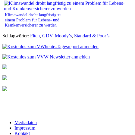
Klimawandel droht langfristig zu
einem Problem für Lebens- und
Krankenversicherer zu werden
Schlagwörter:
Fitch
,
GDV
,
Moody’s
,
Standard & Poor’s
Mediadaten
Impressum
Kontakt