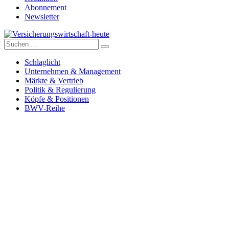
Abonnement
Newsletter
Suche
Versicherungswirtschaft-heute
nach:
Schlaglicht
Unternehmen & Management
Märkte & Vertrieb
Politik & Regulierung
Köpfe & Positionen
BWV-Reihe