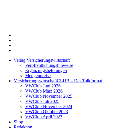
Twitter
Xing
LinkedIn
Login
Verlag Versicherungswirtschaft
Veröffentlichungshinweise
Ergänzungslieferungen
Mengenpreise
VersicherungswirtschaftCLUB – Das Talkformat
VWClub Juni 2026
VWClub März 2026
VWClub November 2025
VWClub Juli 2025
VWClub November 2024
VWClub Oktober 2023
VWClub April 2023
Shop
Redaktion