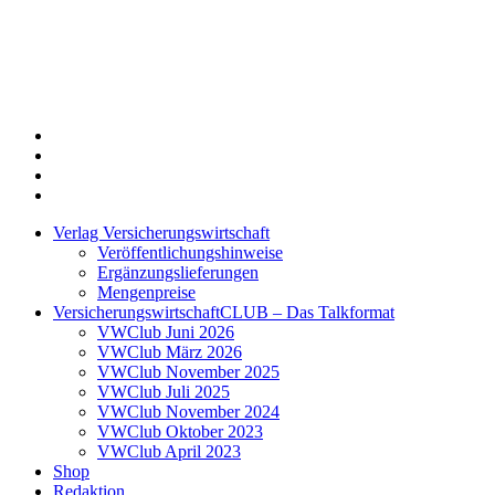
Twitter
Xing
LinkedIn
Login
Verlag Versicherungswirtschaft
Veröffentlichungshinweise
Ergänzungslieferungen
Mengenpreise
VersicherungswirtschaftCLUB – Das Talkformat
VWClub Juni 2026
VWClub März 2026
VWClub November 2025
VWClub Juli 2025
VWClub November 2024
VWClub Oktober 2023
VWClub April 2023
Shop
Redaktion