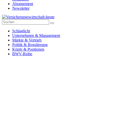
Abonnement
Newsletter
Suche
Versicherungswirtschaft-heute
nach:
Schlaglicht
Unternehmen & Management
Märkte & Vertrieb
Politik & Regulierung
Köpfe & Positionen
BWV-Reihe