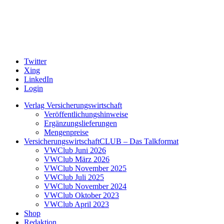
Twitter
Xing
LinkedIn
Login
Verlag Versicherungswirtschaft
Veröffentlichungshinweise
Ergänzungslieferungen
Mengenpreise
VersicherungswirtschaftCLUB – Das Talkformat
VWClub Juni 2026
VWClub März 2026
VWClub November 2025
VWClub Juli 2025
VWClub November 2024
VWClub Oktober 2023
VWClub April 2023
Shop
Redaktion