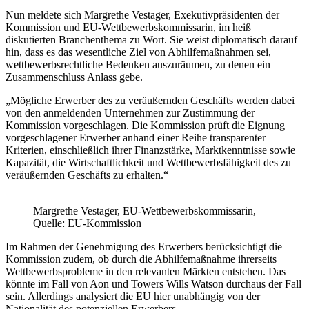
Nun meldete sich Margrethe Vestager, Exekutivpräsidenten der
Kommission und EU-Wettbewerbskommissarin, im heiß
diskutierten Branchenthema zu Wort. Sie weist diplomatisch darauf
hin, dass es das wesentliche Ziel von Abhilfemaßnahmen sei,
wettbewerbsrechtliche Bedenken auszuräumen, zu denen ein
Zusammenschluss Anlass gebe.
„Mögliche Erwerber des zu veräußernden Geschäfts werden dabei
von den anmeldenden Unternehmen zur Zustimmung der
Kommission vorgeschlagen. Die Kommission prüft die Eignung
vorgeschlagener Erwerber anhand einer Reihe transparenter
Kriterien, einschließlich ihrer Finanzstärke, Marktkenntnisse sowie
Kapazität, die Wirtschaftlichkeit und Wettbewerbsfähigkeit des zu
veräußernden Geschäfts zu erhalten.“
Margrethe Vestager, EU-Wettbewerbskommissarin,
Quelle: EU-Kommission
Im Rahmen der Genehmigung des Erwerbers berücksichtigt die
Kommission zudem, ob durch die Abhilfemaßnahme ihrerseits
Wettbewerbsprobleme in den relevanten Märkten entstehen. Das
könnte im Fall von Aon und Towers Wills Watson durchaus der Fall
sein. Allerdings analysiert die EU hier unabhängig von der
Nationalität des potenziellen Erwerbers.