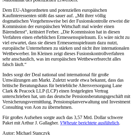
Dem EU-Abgeordneten und potenziellen europäischen
Kaufinteressenten stößt das sauer auf. „Mit ihrer völlig
dogmatischen Vorgehensweise bei der Fusionskontrolle erweist die
Kommission der europäischen Wirtschaft mal wieder einen
Bärendienst“, kritisiert Ferber. „Die Kommission hat in diesen
Verfahren einen erheblichen Ermessensspielraum. Es wäre nicht zu
viel erwartet, dass sie diesen Ermessensspielraum dazu nutzt,
europäische Unternehmen zu stärken und nicht ihre internationalen
Wettbewerber. Im Kleinen zeigt dieses Fusionskontrollverfahren
sehr anschaulich, was im europäischen Wettbewerbsrecht alles
falsch läuft.“
Indes sorgt der Deal national und international für große
Umwälzungen am Markt. Zuletzt wurde etwa bekannt, dass das
britische Beratungshaus für betriebliche Altersversorgung Lane
Clark & Peacock LLP (LCP) einen festgelegten Vertrag
unterschrieben hat, um das deutsche Pensionsberatungsgeschäft mit
Versicherungsvermittlung, Pensionsplanverwaltung und Investment
Consulting von Aon zu übernehmen.
Für großes Aufsehen sorgte auch das 3,57 Mrd. Dollar schwere
Paket mit Arthur J. Gallagher.
VWheute
berichtete ausführlich
.
Autor: Michael Stanczyk