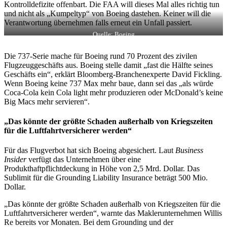
Kontrolldefizite offenbart. Die FAA will dieses Mal alles richtig tun
und nicht als „Kumpeltyp“ von Boeing dastehen. Keiner will die
Verantwortung übernehmen falls erneut ein Unfall passiert.
Quelle: Boeing
Die 737-Serie mache für Boeing rund 70 Prozent des zivilen
Flugzeuggeschäfts aus. Boeing stelle damit „fast die Hälfte seines
Geschäfts ein“, erklärt Bloomberg-Branchenexperte David Fickling.
Wenn Boeing keine 737 Max mehr baue, dann sei das „als würde
Coca-Cola kein Cola light mehr produzieren oder McDonald’s keine
Big Macs mehr servieren“.
„Das könnte der größte Schaden außerhalb von Kriegszeiten
für die Luftfahrtversicherer werden“
Für das Flugverbot hat sich Boeing abgesichert. Laut
Business
Insider
verfügt das Unternehmen über eine
Produkthaftpflichtdeckung in Höhe von 2,5 Mrd. Dollar. Das
Sublimit für die Grounding Liability Insurance beträgt 500 Mio.
Dollar.
„Das könnte der größte Schaden außerhalb von Kriegszeiten für die
Luftfahrtversicherer werden“, warnte das Maklerunternehmen Willis
Re bereits vor Monaten. Bei dem Grounding und der