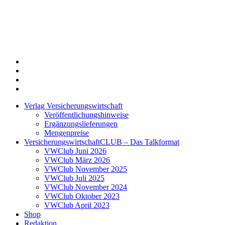
Twitter
Xing
LinkedIn
Login
Verlag Versicherungswirtschaft
Veröffentlichungshinweise
Ergänzungslieferungen
Mengenpreise
VersicherungswirtschaftCLUB – Das Talkformat
VWClub Juni 2026
VWClub März 2026
VWClub November 2025
VWClub Juli 2025
VWClub November 2024
VWClub Oktober 2023
VWClub April 2023
Shop
Redaktion