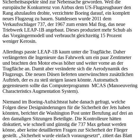
Sicherheitsaspekte sind zur Nebensache geworden. Weil die
europäische Konkurrenz von Airbus dem US-Flugzeugbauer den
Rang abzulaufen drohte, verzichtete Boeing darauf, ein komplett
neues Flugzeug zu bauen. Stattdessen wurde 2011 dem
Verkaufsschlager 737, der 1967 zum ersten Mal flog, das neue
Triebwerk LEAP-1B angebaut. Dieses produziert mehr Schub als
das Vorgängermodell und verbraucht gleichzeitig 15 Prozent
weniger Kerosin.
Allerdings passte LEAP-1B kaum unter die Tragfläche. Daher
verlängerten die Ingenieure das Fahrwerk um ein paar Zentimeter
und brachten den Motor etwas höher und weiter vorne an der
Tragfläche an. Damit aber veränderte sich die Aerodynamik des
Flugzeugs. Die neuen Düsen lieferten unerwünschten zusätzlichen
Auftrieb, der es zu steil steigen lassen könnte. Automatisch
gegensteuern sollte das Computerprogramm MCAS (Manoeuvering
Characteristics Augmentation System).
Niemand im Boeing-Aufsichtsrat habe danach gefragt, welche
Folgen diese Designänderungen für die Sicherheit der Jets haben
könnten, berichtet die Washington Post unter Berufung auf drei an
den damaligen Sitzungen Beteiligte. Die Kontrolleure hätten
diskutiert, wie schnell und günstig die 737 Max gebaut werden
könne, aber keine detaillierten Fragen zur Sicherheit der Flieger
gestellt. „Sicherheit wurde einfach vorausgesetzt“, zitiert das Blatt