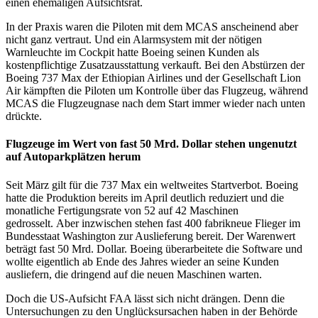
einen ehemaligen Aufsichtsrat.
In der Praxis waren die Piloten mit dem MCAS anscheinend aber
nicht ganz vertraut. Und ein Alarmsystem mit der nötigen
Warnleuchte im Cockpit hatte Boeing seinen Kunden als
kostenpflichtige Zusatzausstattung verkauft. Bei den Abstürzen der
Boeing 737 Max der Ethiopian Airlines und der Gesellschaft Lion
Air kämpften die Piloten um Kontrolle über das Flugzeug, während
MCAS die Flugzeugnase nach dem Start immer wieder nach unten
drückte.
Flugzeuge im Wert von fast 50 Mrd. Dollar stehen ungenutzt
auf Autoparkplätzen herum
Seit März gilt für die 737 Max ein weltweites Startverbot. Boeing
hatte die Produktion bereits im April deutlich reduziert und die
monatliche Fertigungsrate von 52 auf 42 Maschinen
gedrosselt. Aber inzwischen stehen fast 400 fabrikneue Flieger im
Bundesstaat Washington zur Auslieferung bereit. Der Warenwert
beträgt fast 50 Mrd. Dollar. Boeing überarbeitete die Software und
wollte eigentlich ab Ende des Jahres wieder an seine Kunden
ausliefern, die dringend auf die neuen Maschinen warten.
Doch die US-Aufsicht FAA lässt sich nicht drängen. Denn die
Untersuchungen zu den Unglücksursachen haben in der Behörde