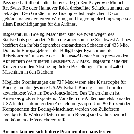
Passagierhaftpflicht hatten bereits alle großen Player wie Munich
Re, Swiss Re oder Hannover Rück dreistellige Schadensummen zu
beklagen. Den Großteil muss Boeing selbst begleichen. Dazu
gehören neben der teuren Wartung und Lagerung der Flugzeuge vor
allem Entschädigungen für die Airlines.
Insgesamt 383 Boeing-Maschinen sind weltweit wegen des
Startverbots gestrandet. Allein die amerikanische Southwest Airlines
beziffert den ihr bis September entstandenen Schaden auf 435 Mio.
Dollar. In Europa gehören der Billigflieger Ryanair und der
Reisekonzern Tui sowie der Lufthansa-Ableger Sunexpress zu den
Abnehmern des früheren Bestsellers 737 Max. Insgesamt hatte der
Konzern vor den Absturzunglücken Bestellungen für rund 4400
Maschinen in den Büchern.
Mögliche Stornierungen der 737 Max wären eine Katastrophe für
Boeing und die gesamte US-Wirtschaft. Boeing ist nicht nur der
gewichtigste Wert im Dow-Jones-Index. Das Unternehmen ist
Amerikas größter Exporteur. Vor allem die Außenhandelsbilanz der
USA leidet stark unter dem Auslieferungsstopp. Und 80 Prozent der
Komponenten der Boeing-Maschinen werden von Zulieferern
bereitgestellt. Weitere Pleiten rund um Boeing sind wahrscheinlich
und könnten die Versicherer treffen.
Airlines können sich höhere Prämien durchaus leisten