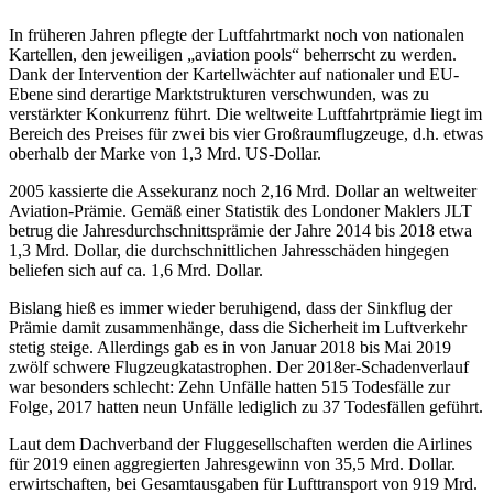
In früheren Jahren pflegte der Luftfahrtmarkt noch von nationalen
Kartellen, den jeweiligen „aviation pools“ beherrscht zu werden.
Dank der Intervention der Kartellwächter auf nationaler und EU-
Ebene sind derartige Marktstrukturen verschwunden, was zu
verstärkter Konkurrenz führt. Die weltweite Luftfahrtprämie liegt im
Bereich des Preises für zwei bis vier Großraumflugzeuge, d.h. etwas
oberhalb der Marke von 1,3 Mrd. US-Dollar.
2005 kassierte die Assekuranz noch 2,16 Mrd. Dollar an weltweiter
Aviation-Prämie. Gemäß einer Statistik des Londoner Maklers JLT
betrug die Jahresdurchschnittsprämie der Jahre 2014 bis 2018 etwa
1,3 Mrd. Dollar, die durchschnittlichen Jahresschäden hingegen
beliefen sich auf ca. 1,6 Mrd. Dollar.
Bislang hieß es immer wieder beruhigend, dass der Sinkflug der
Prämie damit zusammenhänge, dass die Sicherheit im Luftverkehr
stetig steige. Allerdings gab es in von Januar 2018 bis Mai 2019
zwölf schwere Flugzeugkatastrophen. Der 2018er-Schadenverlauf
war besonders schlecht: Zehn Unfälle hatten 515 Todesfälle zur
Folge, 2017 hatten neun Unfälle lediglich zu 37 Todesfällen geführt.
Laut dem Dachverband der Fluggesellschaften werden die Airlines
für 2019 einen aggregierten Jahresgewinn von 35,5 Mrd. Dollar.
erwirtschaften, bei Gesamtausgaben für Lufttransport von 919 Mrd.