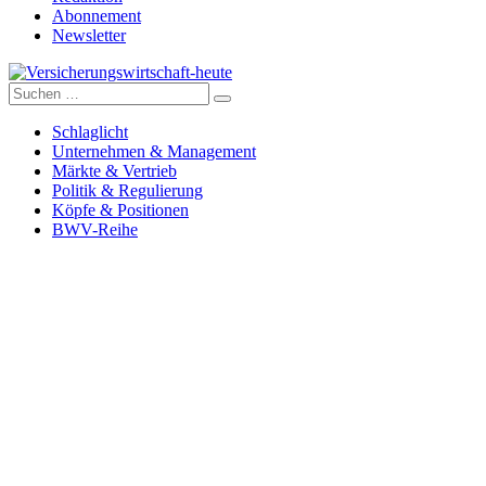
Abonnement
Newsletter
Suche
Versicherungswirtschaft-heute
nach:
Schlaglicht
Unternehmen & Management
Märkte & Vertrieb
Politik & Regulierung
Köpfe & Positionen
BWV-Reihe