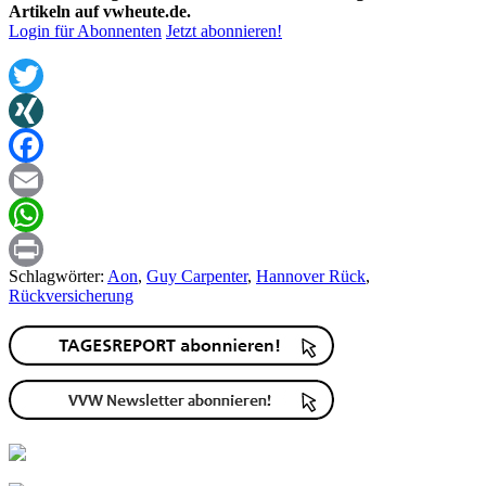
Artikeln auf vwheute.de.
Login für Abonnenten
Jetzt abonnieren!
Twitter
XING
Facebook
Email
WhatsApp
Schlagwörter:
Aon
,
Guy Carpenter
,
Hannover Rück
,
Print
Rückversicherung