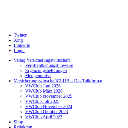
Twitter
Xing
LinkedIn
Login
Verlag Versicherungswirtschaft
Veröffentlichungshinweise
Ergänzungslieferungen
Mengenpreise
VersicherungswirtschaftCLUB – Das Talkformat
VWClub Juni 2026
VWClub März 2026
VWClub November 2025
VWClub Juli 2025
VWClub November 2024
VWClub Oktober 2023
VWClub April 2023
Shop
Redaktion