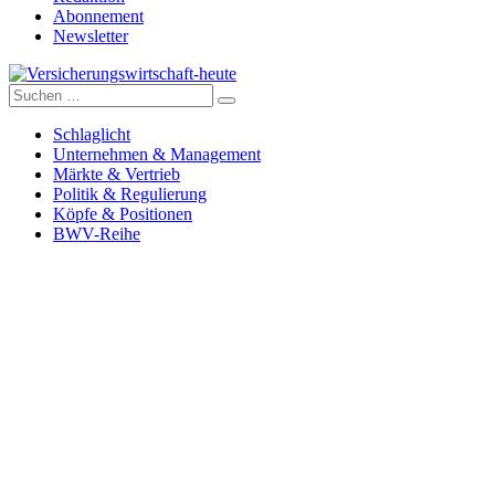
Abonnement
Newsletter
Suche
Versicherungswirtschaft-heute
nach:
Schlaglicht
Unternehmen & Management
Märkte & Vertrieb
Politik & Regulierung
Köpfe & Positionen
BWV-Reihe