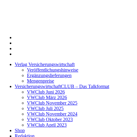
Twitter
Xing
LinkedIn
Login
Verlag Versicherungswirtschaft
Veröffentlichungshinweise
Ergänzungslieferungen
Mengenpreise
VersicherungswirtschaftCLUB – Das Talkformat
VWClub Juni 2026
VWClub März 2026
VWClub November 2025
VWClub Juli 2025
VWClub November 2024
VWClub Oktober 2023
VWClub April 2023
Shop
Redaktion