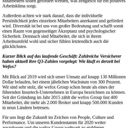
Mitarbeitern sollen gefördert werden, was zeitgleich für ein positives
Arbeitsklima sorgt.
Außerdem achten wir stark darauf, dass die individuelle
Persönlichkeit jedes einzelnen Mitarbeiters anerkannt und gefördert
wird. Diversität ist bei uns von großer Bedeutung und schafft somit
einen Raum von gegenseitiger Akzeptanz und psychologischer
Sicherheit. Demnach sind Mitarbeiter, die sich in ihrem
Arbeitsumfeld wohl und sicher fühlen letztendlich auch die
glücklichsten.
Kurzer Blick auf das laufende Geschäft: Zahlreiche Versicherer
haben aktuell ihre Q3-Zahlen vorgelegt: Wie läuft es derzeit bei
Wefox?
Mit Blick auf 2019 wird sich unser Umsatz auf knapp 130 Millionen
Dollar belaufen, bei einem jährlichen Wachstum von 300 Prozent.
Wir sind sehr stolz, die wefox Group schon heute als eines der
führenden Insurtech-Unternehmen in Europa bezeichnen zu können.
Seit der Gründung im Jahr 2015 zählt die wefox Group fast 400
Mitarbeiter, die mehr als 2.000 Broker und knapp 500.000 Kunden
in neun Ländern betreuen.
Für uns liegt die Zukunft im Zeichen von People, Culture und
Performance. Um unseren Kundenstamm für 2020 weiter
auszubauen und die wefox Group weltweit zu etablieren,