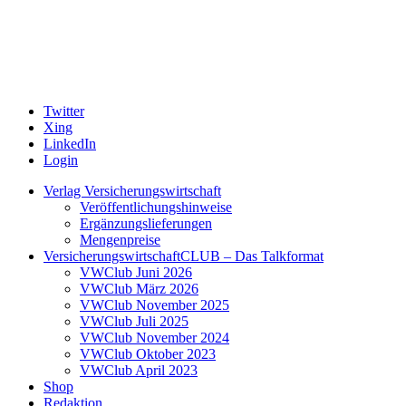
Twitter
Xing
LinkedIn
Login
Verlag Versicherungswirtschaft
Veröffentlichungshinweise
Ergänzungslieferungen
Mengenpreise
VersicherungswirtschaftCLUB – Das Talkformat
VWClub Juni 2026
VWClub März 2026
VWClub November 2025
VWClub Juli 2025
VWClub November 2024
VWClub Oktober 2023
VWClub April 2023
Shop
Redaktion