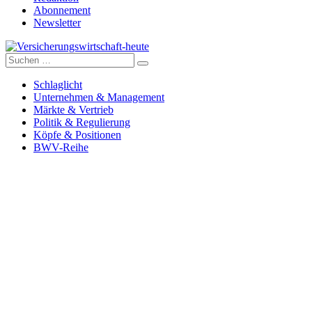
Abonnement
Newsletter
Suche
Versicherungswirtschaft-heute
nach:
Schlaglicht
Unternehmen & Management
Märkte & Vertrieb
Politik & Regulierung
Köpfe & Positionen
BWV-Reihe