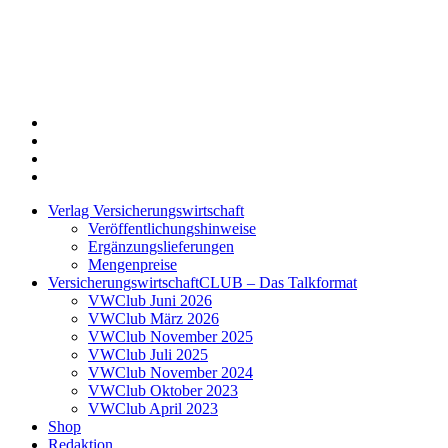
Twitter
Xing
LinkedIn
Login
Verlag Versicherungswirtschaft
Veröffentlichungshinweise
Ergänzungslieferungen
Mengenpreise
VersicherungswirtschaftCLUB – Das Talkformat
VWClub Juni 2026
VWClub März 2026
VWClub November 2025
VWClub Juli 2025
VWClub November 2024
VWClub Oktober 2023
VWClub April 2023
Shop
Redaktion