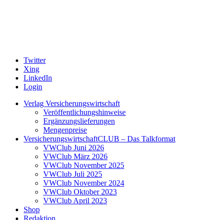
Twitter
Xing
LinkedIn
Login
Verlag Versicherungswirtschaft
Veröffentlichungshinweise
Ergänzungslieferungen
Mengenpreise
VersicherungswirtschaftCLUB – Das Talkformat
VWClub Juni 2026
VWClub März 2026
VWClub November 2025
VWClub Juli 2025
VWClub November 2024
VWClub Oktober 2023
VWClub April 2023
Shop
Redaktion