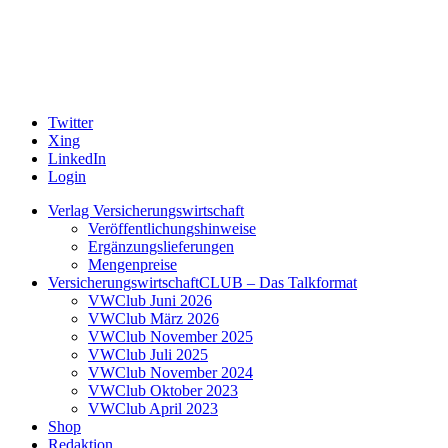
Twitter
Xing
LinkedIn
Login
Verlag Versicherungswirtschaft
Veröffentlichungshinweise
Ergänzungslieferungen
Mengenpreise
VersicherungswirtschaftCLUB – Das Talkformat
VWClub Juni 2026
VWClub März 2026
VWClub November 2025
VWClub Juli 2025
VWClub November 2024
VWClub Oktober 2023
VWClub April 2023
Shop
Redaktion