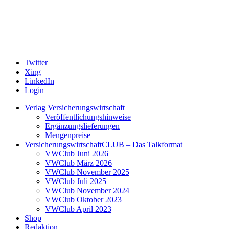
Twitter
Xing
LinkedIn
Login
Verlag Versicherungswirtschaft
Veröffentlichungshinweise
Ergänzungslieferungen
Mengenpreise
VersicherungswirtschaftCLUB – Das Talkformat
VWClub Juni 2026
VWClub März 2026
VWClub November 2025
VWClub Juli 2025
VWClub November 2024
VWClub Oktober 2023
VWClub April 2023
Shop
Redaktion