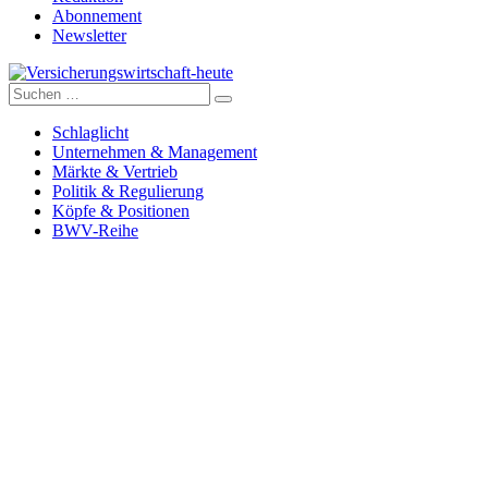
Abonnement
Newsletter
Suche
Versicherungswirtschaft-heute
nach:
Schlaglicht
Unternehmen & Management
Märkte & Vertrieb
Politik & Regulierung
Köpfe & Positionen
BWV-Reihe