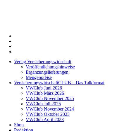
Twitter
Xing
LinkedIn
Login
Verlag Versicherungswirtschaft
Veröffentlichungshinweise
Ergänzungslieferungen
Mengenpreise
VersicherungswirtschaftCLUB – Das Talkformat
VWClub Juni 2026
VWClub März 2026
VWClub November 2025
VWClub Juli 2025
VWClub November 2024
VWClub Oktober 2023
VWClub April 2023
Shop
Redaktion