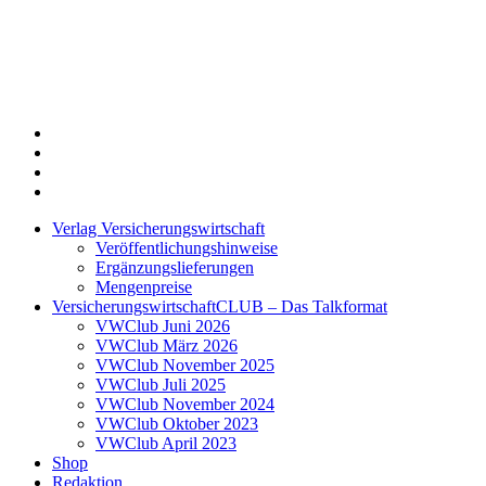
Twitter
Xing
LinkedIn
Login
Verlag Versicherungswirtschaft
Veröffentlichungshinweise
Ergänzungslieferungen
Mengenpreise
VersicherungswirtschaftCLUB – Das Talkformat
VWClub Juni 2026
VWClub März 2026
VWClub November 2025
VWClub Juli 2025
VWClub November 2024
VWClub Oktober 2023
VWClub April 2023
Shop
Redaktion