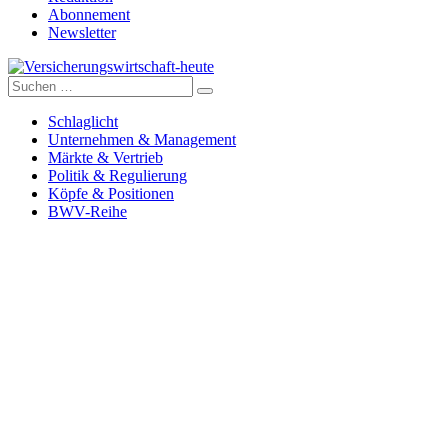
Abonnement
Newsletter
Suche
Versicherungswirtschaft-heute
nach:
Schlaglicht
Unternehmen & Management
Märkte & Vertrieb
Politik & Regulierung
Köpfe & Positionen
BWV-Reihe