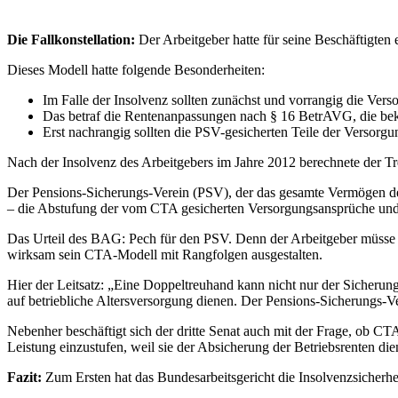
Die Fallkonstellation:
Der Arbeitgeber hatte für seine Beschäftigten
Dieses Modell hatte folgende Besonderheiten:
Im Falle der Insolvenz sollten zunächst und vorrangig die Vers
Das betraf die Rentenanpassungen nach § 16 BetrAVG, die bek
Erst nachrangig sollten die PSV-gesicherten Teile der Versorg
Nach der Insolvenz des Arbeitgebers im Jahre 2012 berechnete der T
Der Pensions-Sicherungs-Verein (PSV), der das gesamte Vermögen de
– die Abstufung der vom CTA gesicherten Versorgungsansprüche und 
Das Urteil des BAG: Pech für den PSV. Denn der Arbeitgeber müsse z
wirksam sein CTA-Modell mit Rangfolgen ausgestalten.
Hier der Leitsatz: „Eine Doppeltreuhand kann nicht nur der Sicheru
auf betriebliche Altersversorgung dienen. Der Pensions-Sicherungs-
Nebenher beschäftigt sich der dritte Senat auch mit der Frage, ob CTA 
Leistung einzustufen, weil sie der Absicherung der Betriebsrenten die
Fazit:
Zum Ersten hat das Bundesarbeitsgericht die Insolvenzsicherhei