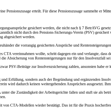
 eine Pensionszusage erteilt. Für diese Pensionszusage sammelte er Mit
orgungsansprüche gesichert werden, die nicht nach § 7 BetrAVG gesetzli
anntlich nicht durch den Pensions-Sicherungs-Verein (PSV) gesichert
ung abgesichert werden.
reuhänder die vorrangig gesicherten Ansprüche und Rentensteigerungen 
s CTA vereinnahmen wollte, schritt dagegen ein und verlangte, dass 
die Absicherung von Rentensteigerungen nur für den Insolvenzfall se
war PSV-Beiträge zur Insolvenzsicherung zahlen, ansonsten habe er k
ng und Erfüllung, sondern auch der Begründung und ergänzenden Insolv
Verein wird dadurch keinen weitergehenden Ansprüchen ausgesetzt. Ihm
unter die Zuständigkeit der Arbeitsgerichte fallen und stuft sie als bet
nen.
t von CTA-Modellen wieder bestätigt. Das ist für die Praxis hocherfreu