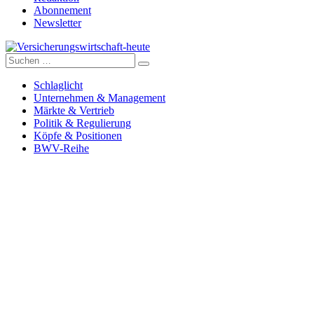
Abonnement
Newsletter
Suche
Versicherungswirtschaft-heute
nach:
Schlaglicht
Unternehmen & Management
Märkte & Vertrieb
Politik & Regulierung
Köpfe & Positionen
BWV-Reihe