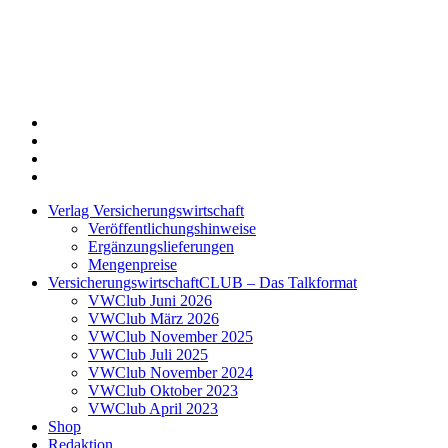
Twitter
Xing
LinkedIn
Login
Verlag Versicherungswirtschaft
Veröffentlichungshinweise
Ergänzungslieferungen
Mengenpreise
VersicherungswirtschaftCLUB – Das Talkformat
VWClub Juni 2026
VWClub März 2026
VWClub November 2025
VWClub Juli 2025
VWClub November 2024
VWClub Oktober 2023
VWClub April 2023
Shop
Redaktion