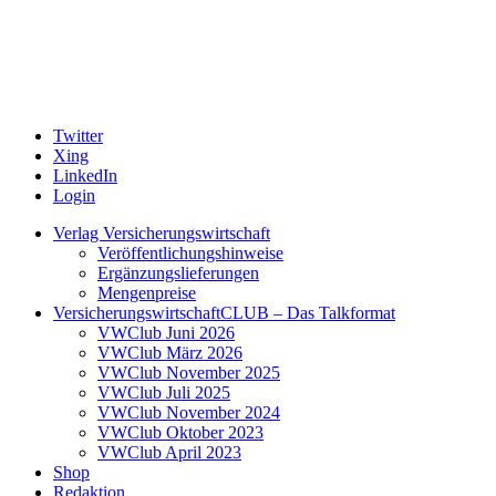
Twitter
Xing
LinkedIn
Login
Verlag Versicherungswirtschaft
Veröffentlichungshinweise
Ergänzungslieferungen
Mengenpreise
VersicherungswirtschaftCLUB – Das Talkformat
VWClub Juni 2026
VWClub März 2026
VWClub November 2025
VWClub Juli 2025
VWClub November 2024
VWClub Oktober 2023
VWClub April 2023
Shop
Redaktion