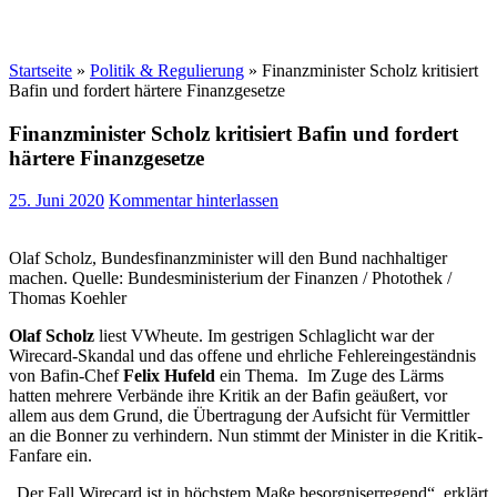
Startseite
»
Politik & Regulierung
»
Finanzminister Scholz kritisiert
Bafin und fordert härtere Finanzgesetze
Finanzminister Scholz kritisiert Bafin und fordert
härtere Finanzgesetze
25. Juni 2020
Kommentar hinterlassen
Olaf Scholz, Bundesfinanzminister will den Bund nachhaltiger
machen. Quelle: Bundesministerium der Finanzen / Photothek /
Thomas Koehler
Olaf Scholz
liest VWheute. Im gestrigen Schlaglicht war der
Wirecard-Skandal und das offene und ehrliche Fehlereingeständnis
von Bafin-Chef
Felix Hufeld
ein Thema. Im Zuge des Lärms
hatten mehrere Verbände ihre Kritik an der Bafin geäußert, vor
allem aus dem Grund, die Übertragung der Aufsicht für Vermittler
an die Bonner zu verhindern. Nun stimmt der Minister in die Kritik-
Fanfare ein.
„Der Fall Wirecard ist in höchstem Maße besorgniserregend“, erklärt