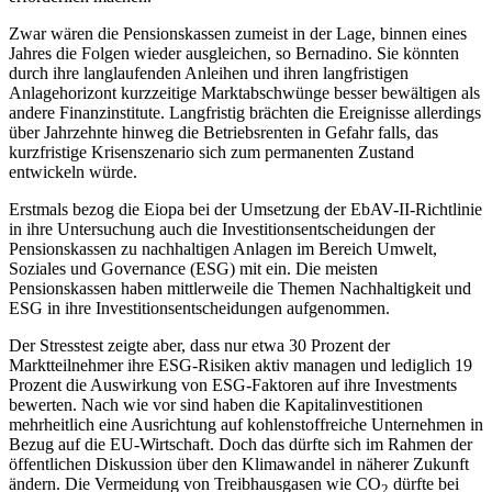
Zwar wären die Pensionskassen zumeist in der Lage, binnen eines
Jahres die Folgen wieder ausgleichen, so Bernadino. Sie könnten
durch ihre langlaufenden Anleihen und ihren langfristigen
Anlagehorizont kurzzeitige Marktabschwünge besser bewältigen als
andere Finanzinstitute. Langfristig brächten die Ereignisse allerdings
über Jahrzehnte hinweg die Betriebsrenten in Gefahr falls, das
kurzfristige Krisenszenario sich zum permanenten Zustand
entwickeln würde.
Erstmals bezog die Eiopa bei der Umsetzung der EbAV-II-Richtlinie
in ihre Untersuchung auch die Investitionsentscheidungen der
Pensionskassen zu nachhaltigen Anlagen im Bereich Umwelt,
Soziales und Governance (ESG) mit ein. Die meisten
Pensionskassen haben mittlerweile die Themen Nachhaltigkeit und
ESG in ihre Investitionsentscheidungen aufgenommen.
Der Stresstest zeigte aber, dass nur etwa 30 Prozent der
Marktteilnehmer ihre ESG-Risiken aktiv managen und lediglich 19
Prozent die Auswirkung von ESG-Faktoren auf ihre Investments
bewerten. Nach wie vor sind haben die Kapitalinvestitionen
mehrheitlich eine Ausrichtung auf kohlenstoffreiche Unternehmen in
Bezug auf die EU-Wirtschaft. Doch das dürfte sich im Rahmen der
öffentlichen Diskussion über den Klimawandel in näherer Zukunft
ändern. Die Vermeidung von Treibhausgasen wie CO
dürfte bei
2