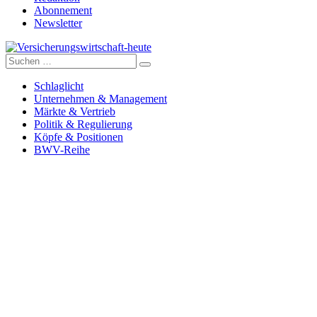
Abonnement
Newsletter
Suche
Versicherungswirtschaft-heute
nach:
Schlaglicht
Unternehmen & Management
Märkte & Vertrieb
Politik & Regulierung
Köpfe & Positionen
BWV-Reihe