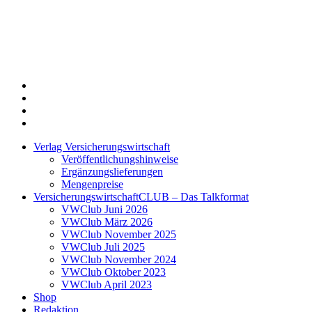
Twitter
Xing
LinkedIn
Login
Verlag Versicherungswirtschaft
Veröffentlichungshinweise
Ergänzungslieferungen
Mengenpreise
VersicherungswirtschaftCLUB – Das Talkformat
VWClub Juni 2026
VWClub März 2026
VWClub November 2025
VWClub Juli 2025
VWClub November 2024
VWClub Oktober 2023
VWClub April 2023
Shop
Redaktion