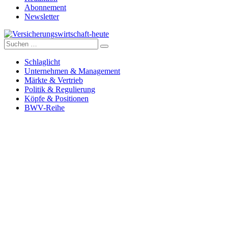
Abonnement
Newsletter
Suche
Versicherungswirtschaft-heute
nach:
Schlaglicht
Unternehmen & Management
Märkte & Vertrieb
Politik & Regulierung
Köpfe & Positionen
BWV-Reihe