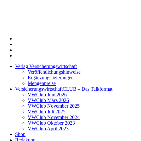
Twitter
Xing
LinkedIn
Login
Verlag Versicherungswirtschaft
Veröffentlichungshinweise
Ergänzungslieferungen
Mengenpreise
VersicherungswirtschaftCLUB – Das Talkformat
VWClub Juni 2026
VWClub März 2026
VWClub November 2025
VWClub Juli 2025
VWClub November 2024
VWClub Oktober 2023
VWClub April 2023
Shop
Redaktion