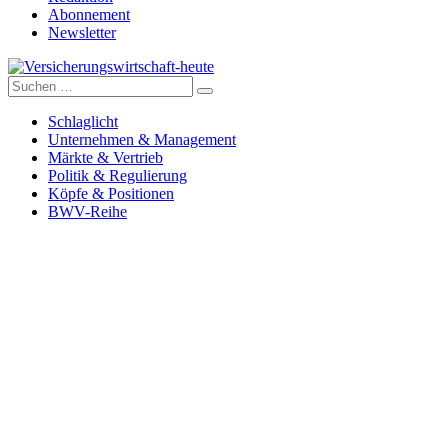
Abonnement
Newsletter
Suche
Versicherungswirtschaft-heute
nach:
Schlaglicht
Unternehmen & Management
Märkte & Vertrieb
Politik & Regulierung
Köpfe & Positionen
BWV-Reihe