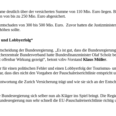
e deutlich über der versicherten Summe von 110 Mio. Euro liegen. Bis
 von bis zu 250 Mio. Euro abgesichert.
mtschaden von 300 bis 500 Mio. Euro. Zuvor hatten die Justizminister
höhen sollte.
er und Lobbyerfolg“
heidung der Bundesregierung. „Es ist gut, dass die Bundesregierung ge
erzentrale Bundesverband hatte Bundesfinanzminister Olaf Scholz berei
 offenbar Wirkung gezeigt“, betont vzbv-Vorstand
Klaus Müller
.
ler für einen politischen Fehler und einen Lobbyerfolg der Tourismus- 
dass dies nicht den Vorgaben der Pauschalreiserichtlinie entspricht un
ortung die Zurich Versicherung trägt und wie sie sich an der Entschäd
 Bundesregierung sich selber nun als Kläger ins Spiel bringt. Die Regie
Bundesregierung nun sehr schnell die EU-Pauschalreiserichtlinie rich