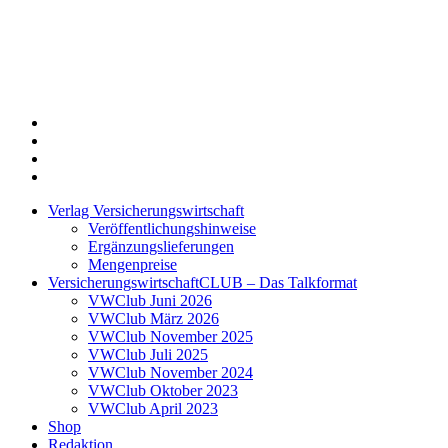
Twitter
Xing
LinkedIn
Login
Verlag Versicherungswirtschaft
Veröffentlichungshinweise
Ergänzungslieferungen
Mengenpreise
VersicherungswirtschaftCLUB – Das Talkformat
VWClub Juni 2026
VWClub März 2026
VWClub November 2025
VWClub Juli 2025
VWClub November 2024
VWClub Oktober 2023
VWClub April 2023
Shop
Redaktion