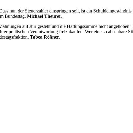
ass nun der Steuerzahler einspringen soll, ist ein Schuldeingeständni
 im Bundestag,
Michael Theurer
.
Mahnungen auf stur gestellt und die Haftungssumme nicht angehoben. J
s ihrer politischen Verantwortung freizukaufen. Wer eine so absehbare S
destagsfraktion,
Tabea Rößner
.