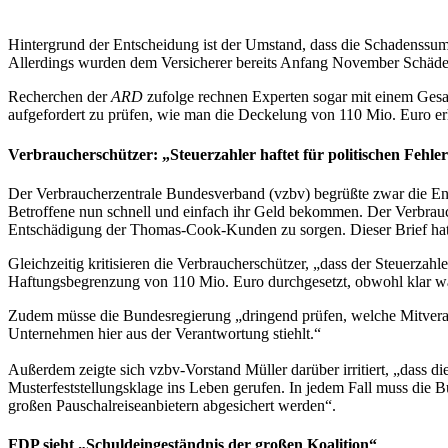
Hintergrund der Entscheidung ist der Umstand, dass die Schadenssumm
Allerdings wurden dem Versicherer bereits Anfang November Schäden
Recherchen der
ARD
zufolge rechnen Experten sogar mit einem Gesa
aufgefordert zu prüfen, wie man die Deckelung von 110 Mio. Euro er
Verbraucherschützer: „Steuerzahler haftet für politischen Fehl
Der Verbraucherzentrale Bundesverband (vzbv) begrüßte zwar die Entsc
Betroffene nun schnell und einfach ihr Geld bekommen. Der Verbrauch
Entschädigung der Thomas-Cook-Kunden zu sorgen. Dieser Brief hat
Gleichzeitig kritisieren die Verbraucherschützer, „dass der Steuerzah
Haftungsbegrenzung von 110 Mio. Euro durchgesetzt, obwohl klar war, 
Zudem müsse die Bundesregierung „dringend prüfen, welche Mitverantw
Unternehmen hier aus der Verantwortung stiehlt.“
Außerdem zeigte sich vzbv-Vorstand Müller darüber irritiert, „dass die
Musterfeststellungsklage ins Leben gerufen. In jedem Fall muss die 
großen Pauschalreiseanbietern abgesichert werden“.
FDP sieht „Schuldeingeständnis der großen Koalition“