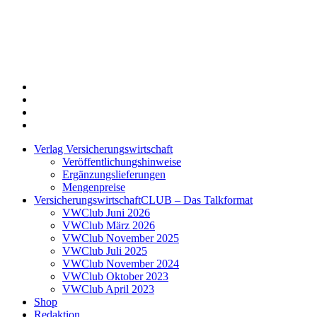
Twitter
Xing
LinkedIn
Login
Verlag Versicherungswirtschaft
Veröffentlichungshinweise
Ergänzungslieferungen
Mengenpreise
VersicherungswirtschaftCLUB – Das Talkformat
VWClub Juni 2026
VWClub März 2026
VWClub November 2025
VWClub Juli 2025
VWClub November 2024
VWClub Oktober 2023
VWClub April 2023
Shop
Redaktion