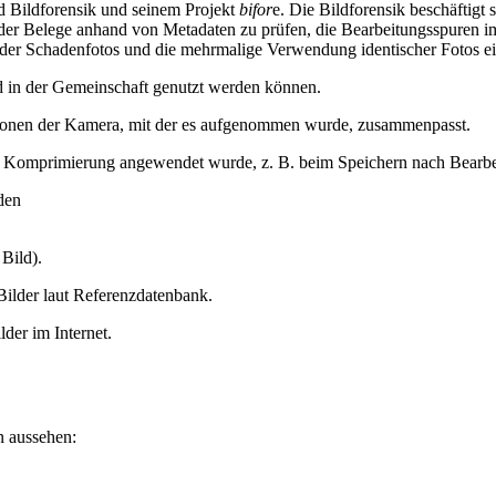
nd Bildforensik und seinem Projekt
bifor
e. Die Bildforensik beschäftigt
t der Belege anhand von Metadaten zu prüfen, die Bearbeitungsspuren im
emder Schadenfotos und die mehrmalige Verwendung identischer Fotos e
nd in der Gemeinschaft genutzt werden können.
ationen der Kamera, mit der es aufgenommen wurde, zusammenpasst.
ur Komprimierung angewendet wurde, z. B. beim Speichern nach Bearbe
den
Bild).
 Bilder laut Referenzdatenbank.
lder im Internet.
n aussehen: