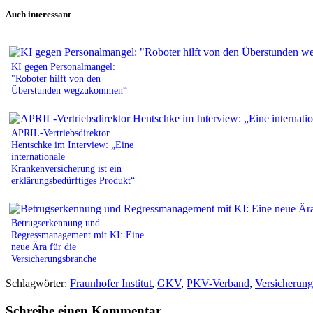
Print
Auch interessant
KI gegen Personalmangel:
"Roboter hilft von den
Überstunden wegzukommen“
APRIL-Vertriebsdirektor
Hentschke im Interview: „Eine
internationale
Krankenversicherung ist ein
erklärungsbedürftiges Produkt“
Betrugserkennung und
Regressmanagement mit KI: Eine
neue Ära für die
Versicherungsbranche
Schlagwörter:
Fraunhofer Institut
,
GKV
,
PKV-Verband
,
Versicherung
Schreibe einen Kommentar