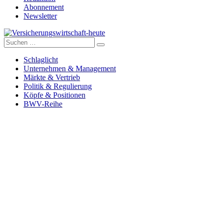
Abonnement
Newsletter
Suche
Versicherungswirtschaft-heute
nach:
Schlaglicht
Unternehmen & Management
Märkte & Vertrieb
Politik & Regulierung
Köpfe & Positionen
BWV-Reihe