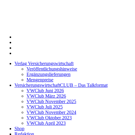
Twitter
Xing
LinkedIn
Login
Verlag Versicherungswirtschaft
Veröffentlichungshinweise
Ergänzungslieferungen
Mengenpreise
VersicherungswirtschaftCLUB – Das Talkformat
VWClub Juni 2026
VWClub März 2026
VWClub November 2025
VWClub Juli 2025
VWClub November 2024
VWClub Oktober 2023
VWClub April 2023
Shop
Redaktion