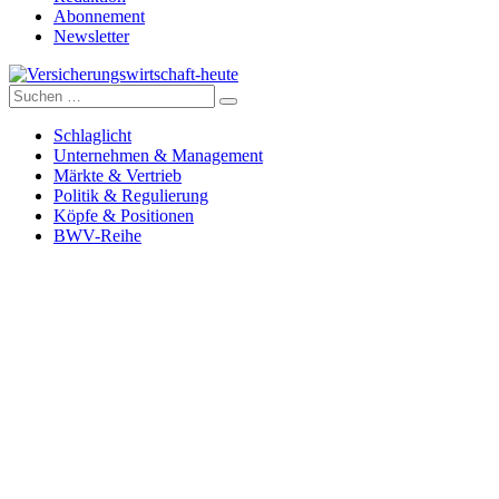
Abonnement
Newsletter
Suche
Versicherungswirtschaft-heute
nach:
Schlaglicht
Unternehmen & Management
Märkte & Vertrieb
Politik & Regulierung
Köpfe & Positionen
BWV-Reihe