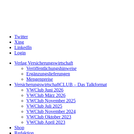
Twitter
Xing
LinkedIn
Login
Verlag Versicherungswirtschaft
Veröffentlichungshinweise
Ergänzungslieferungen
Mengenpreise
VersicherungswirtschaftCLUB – Das Talkformat
VWClub Juni 2026
VWClub März 2026
VWClub November 2025
VWClub Juli 2025
VWClub November 2024
VWClub Oktober 2023
VWClub April 2023
Shop
Redaktion