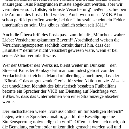
anzuregen: „Aus Platzgründen musste abgekürzt werden, aber wir
vermuten es soll ,Tollste, Schönste Versicherung‘ heißen“, schreiben
die Autoren des Posts. Und weiter: „Auch wenn unser VKB-Blau
schon perfekt getroffen wurde, bei der Jahreszahl scheint ein Fehler
unterlaufen zu sein. Uns gibt es nämlich schon seit 1811.“
Auch die Überschrift des Posts passt zum Inhalt: „Münchens wahre
Liebe: Versicherungskammer Bayern!“ Abschließend weisen die
Versicherungsexperten sachlich korrekt darauf hin, dass der
„Künstler“ definitiv nicht versichert gewesen wäre, wenn er bei
seiner Aktion verunfallt wäre.
Wer der Urheber des Werks ist, bleibt weiter im Dunkeln – den
Streetart-Künstler Banksy darf man zumindest getrost von der
Verdachtsliste streichen. Man darf allerdings annehmen, dass der
„Künstler“ das angrenzende Gerüst für seine Aktion nutzte. Abseits
der ungeklärten Identität des künstlerisch begabten Fußballfans
betonte ein Sprecher der VKB am Dienstag auf Nachfrage von
VWheute
, dass das Unternehmen von einer Strafanzeige absehen
werde.
Der Sachschaden werde „voraussichtlich im fünfstelligen Bereich“
liegen, wie der Sprecher annahm, „da für die Beseitigung eine
Straßensperrung notwendig sein wird“. Offen ist demnach noch, ob
die Bemalung entfernt oder unkenntlich gemacht werden soll und