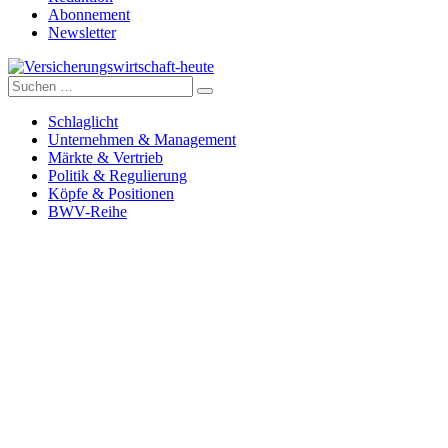
Abonnement
Newsletter
Suche
Versicherungswirtschaft-heute
nach:
Schlaglicht
Unternehmen & Management
Märkte & Vertrieb
Politik & Regulierung
Köpfe & Positionen
BWV-Reihe