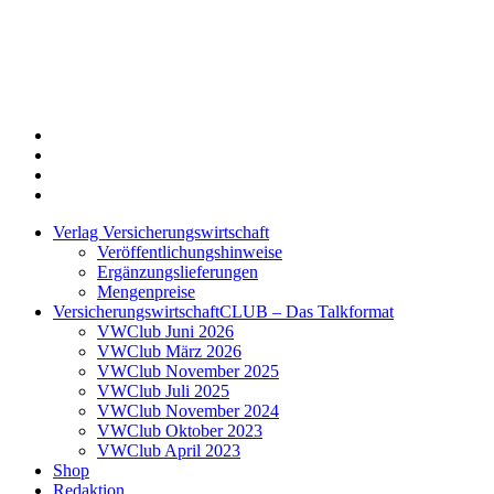
Twitter
Xing
LinkedIn
Login
Verlag Versicherungswirtschaft
Veröffentlichungshinweise
Ergänzungslieferungen
Mengenpreise
VersicherungswirtschaftCLUB – Das Talkformat
VWClub Juni 2026
VWClub März 2026
VWClub November 2025
VWClub Juli 2025
VWClub November 2024
VWClub Oktober 2023
VWClub April 2023
Shop
Redaktion