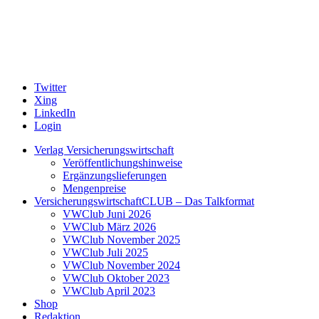
Twitter
Xing
LinkedIn
Login
Verlag Versicherungswirtschaft
Veröffentlichungshinweise
Ergänzungslieferungen
Mengenpreise
VersicherungswirtschaftCLUB – Das Talkformat
VWClub Juni 2026
VWClub März 2026
VWClub November 2025
VWClub Juli 2025
VWClub November 2024
VWClub Oktober 2023
VWClub April 2023
Shop
Redaktion