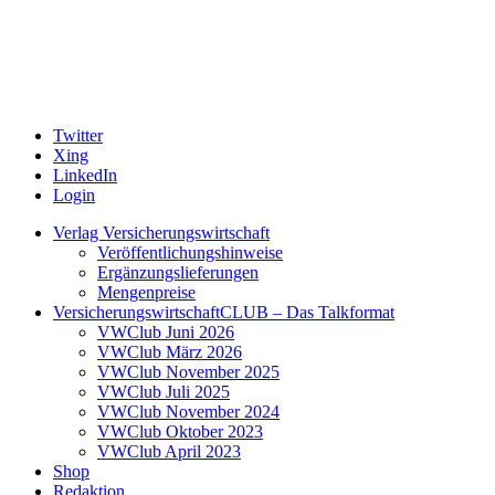
Twitter
Xing
LinkedIn
Login
Verlag Versicherungswirtschaft
Veröffentlichungshinweise
Ergänzungslieferungen
Mengenpreise
VersicherungswirtschaftCLUB – Das Talkformat
VWClub Juni 2026
VWClub März 2026
VWClub November 2025
VWClub Juli 2025
VWClub November 2024
VWClub Oktober 2023
VWClub April 2023
Shop
Redaktion