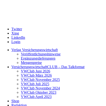
Twitter
Xing
LinkedIn
Login
Verlag Versicherungswirtschaft
Veröffentlichungshinweise
Ergänzungslieferungen
Mengenpreise
VersicherungswirtschaftCLUB – Das Talkformat
VWClub Juni 2026
VWClub März 2026
VWClub November 2025
VWClub Juli 2025
VWClub November 2024
VWClub Oktober 2023
VWClub April 2023
Shop
Redaktion