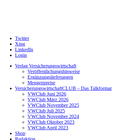
Twitter
Xing
LinkedIn
Login
Verlag Versicherungswirtschaft
Veröffentlichungshinweise
Ergänzungslieferungen
Mengenpreise
VersicherungswirtschaftCLUB – Das Talkformat
VWClub Juni 2026
VWClub März 2026
VWClub November 2025
VWClub Juli 2025
VWClub November 2024
VWClub Oktober 2023
VWClub April 2023
Shop
Redaktion