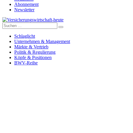
Abonnement
Newsletter
Suche
Versicherungswirtschaft-heute
nach:
Schlaglicht
Unternehmen & Management
Märkte & Vertrieb
Politik & Regulierung
Köpfe & Positionen
BWV-Reihe