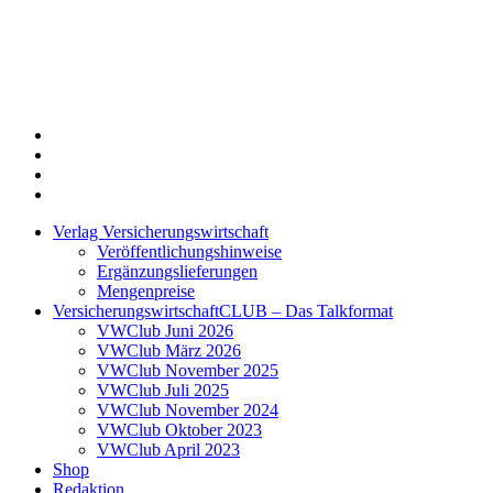
Twitter
Xing
LinkedIn
Login
Verlag Versicherungswirtschaft
Veröffentlichungshinweise
Ergänzungslieferungen
Mengenpreise
VersicherungswirtschaftCLUB – Das Talkformat
VWClub Juni 2026
VWClub März 2026
VWClub November 2025
VWClub Juli 2025
VWClub November 2024
VWClub Oktober 2023
VWClub April 2023
Shop
Redaktion