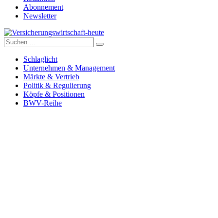
Abonnement
Newsletter
Suche
Versicherungswirtschaft-heute
nach:
Schlaglicht
Unternehmen & Management
Märkte & Vertrieb
Politik & Regulierung
Köpfe & Positionen
BWV-Reihe