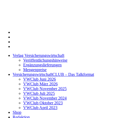
Twitter
Xing
LinkedIn
Login
Verlag Versicherungswirtschaft
Veröffentlichungshinweise
Ergänzungslieferungen
Mengenpreise
VersicherungswirtschaftCLUB – Das Talkformat
VWClub Juni 2026
VWClub März 2026
VWClub November 2025
VWClub Juli 2025
VWClub November 2024
VWClub Oktober 2023
VWClub April 2023
Shop
Redaktion