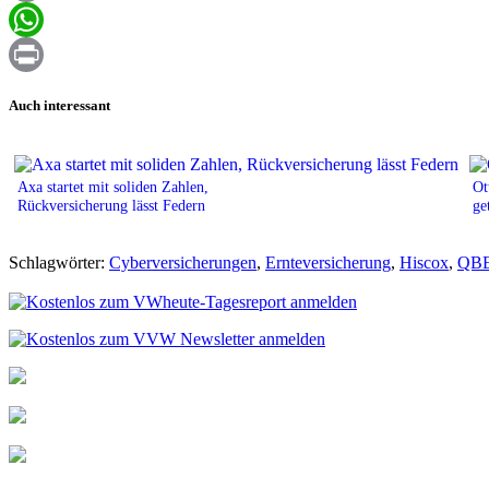
Email
WhatsApp
Print
Auch interessant
Axa startet mit soliden Zahlen,
Ot
Rückversicherung lässt Federn
ge
Schlagwörter:
Cyberversicherungen
,
Ernteversicherung
,
Hiscox
,
QB