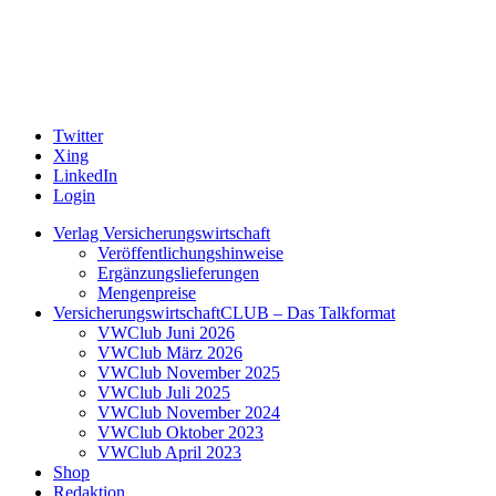
Twitter
Xing
LinkedIn
Login
Verlag Versicherungswirtschaft
Veröffentlichungshinweise
Ergänzungslieferungen
Mengenpreise
VersicherungswirtschaftCLUB – Das Talkformat
VWClub Juni 2026
VWClub März 2026
VWClub November 2025
VWClub Juli 2025
VWClub November 2024
VWClub Oktober 2023
VWClub April 2023
Shop
Redaktion