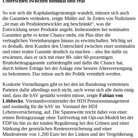
Unterschied zwischen nominal und real
So wie sich die Kapitalanlagestrategie wandelt, müssen sich auch
die Garantien verändern, zeigte Müller auf. In Zeiten von Nullzinsen
„ist man als Produktentwickler arg beschränkt“, was die
Entwicklung neuer Produkte angeht. Insbesondere bei nominalen
Garantien gebe es keine Chance mehr, ein Plus über die
vertraglichen Vereinbarungen hinaus zu erwirtschaften. Wichtig sei
es deshalb, dem Kunden den Unterschied zwischen einer nominalen
und einer realen Garantie deutlich zu machen – also ihn dafür zu
erwärmen, dass er sich mit einer 80- oder 60-prozentigen
Bruttobeitragsgarantie zufriedengibt und dafür die Chance hat,
durch höhere Erträge bei der Anlage eine bessere Altersversorgung
zu bekommen. Das müsse auch der Politik vermittelt werden.
Konkrete Vorstellungen gibt es bei den im Bundestag vertretenen
Parteien dafür allerdings noch nicht, auch wenn sich alle darin einig
sind, dass die bAV gestärkt werden müsse, zeigte
Fabian von
Löbbecke
, Vorstandsvorsitzender der HDI Pensionsmanagement
und zuständig für die bAV im Vorstand der HDI
Lebensversicherung, auf. Die Spannweite reicht dabei von einer
reinen Beitragszusage ohne Tarifvertrag mit Opt-out-Modell bei der
FDP bis hin zu der totalen Regulierung bei den Grünen und einer
Stärkung der gesetzlichen Rentenversicherung und einer
Mindestrente von 1.200 Euro bei der Linken und der Vergrößerung