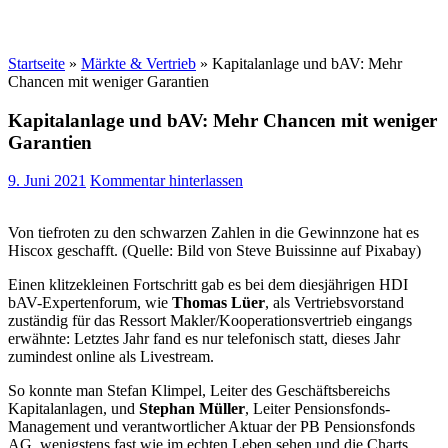
Startseite
»
Märkte & Vertrieb
»
Kapitalanlage und bAV: Mehr
Chancen mit weniger Garantien
Kapitalanlage und bAV: Mehr Chancen mit weniger
Garantien
9. Juni 2021
Kommentar hinterlassen
Von tiefroten zu den schwarzen Zahlen in die Gewinnzone hat es
Hiscox geschafft. (Quelle: Bild von Steve Buissinne auf Pixabay)
Einen klitzekleinen Fortschritt gab es bei dem diesjährigen HDI
bAV-Expertenforum, wie
Thomas Lüer
, als Vertriebsvorstand
zuständig für das Ressort Makler/Kooperationsvertrieb eingangs
erwähnte: Letztes Jahr fand es nur telefonisch statt, dieses Jahr
zumindest online als Livestream.
So konnte man Stefan Klimpel, Leiter des Geschäftsbereichs
Kapitalanlagen, und
Stephan Müller
, Leiter Pensionsfonds-
Management und verantwortlicher Aktuar der PB Pensionsfonds
AG, wenigstens fast wie im echten Leben sehen und die Charts