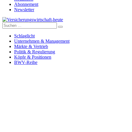
Abonnement
Newsletter
Suche
Versicherungswirtschaft-heute
nach:
Schlaglicht
Unternehmen & Management
Märkte & Vertrieb
Politik & Regulierung
Köpfe & Positionen
BWV-Reihe