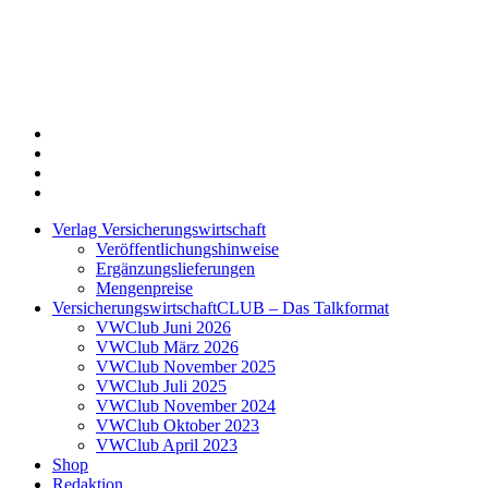
Twitter
Xing
LinkedIn
Login
Verlag Versicherungswirtschaft
Veröffentlichungshinweise
Ergänzungslieferungen
Mengenpreise
VersicherungswirtschaftCLUB – Das Talkformat
VWClub Juni 2026
VWClub März 2026
VWClub November 2025
VWClub Juli 2025
VWClub November 2024
VWClub Oktober 2023
VWClub April 2023
Shop
Redaktion