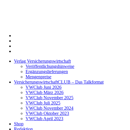
Twitter
Xing
LinkedIn
Login
Verlag Versicherungswirtschaft
Veröffentlichungshinweise
Ergänzungslieferungen
Mengenpreise
VersicherungswirtschaftCLUB – Das Talkformat
VWClub Juni 2026
VWClub März 2026
VWClub November 2025
VWClub Juli 2025
VWClub November 2024
VWClub Oktober 2023
VWClub April 2023
Shop
Redaktion