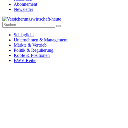
Abonnement
Newsletter
Suche
Versicherungswirtschaft-heute
nach:
Schlaglicht
Unternehmen & Management
Märkte & Vertrieb
Politik & Regulierung
Köpfe & Positionen
BWV-Reihe