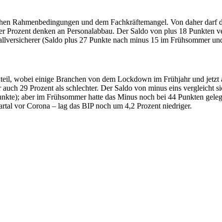
schen Rahmenbedingungen und dem Fachkräftemangel. Von daher darf dur
ier Prozent denken an Personalabbau. Der Saldo von plus 18 Punkten v
llversicherer (Saldo plus 27 Punkte nach minus 15 im Frühsommer und 
il, wobei einige Branchen von dem Lockdown im Frühjahr und jetzt 
er auch 29 Prozent als schlechter. Der Saldo von minus eins vergleicht
nkte); aber im Frühsommer hatte das Minus noch bei 44 Punkten gelege
rtal vor Corona – lag das BIP noch um 4,2 Prozent niedriger.