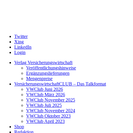
Twitter
Xing
LinkedIn
Login
Verlag Versicherungswirtschaft
Veröffentlichungshinweise
Ergänzungslieferungen
Mengenpreise
VersicherungswirtschaftCLUB – Das Talkformat
VWClub Juni 2026
VWClub März 2026
VWClub November 2025
VWClub Juli 2025
VWClub November 2024
VWClub Oktober 2023
VWClub April 2023
Shop
Redaktion