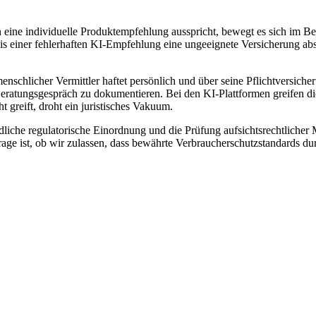
 eine individuelle Produktempfehlung ausspricht, bewegt es sich im Ber
is einer fehlerhaften KI-Empfehlung eine ungeeignete Versicherung absc
nschlicher Vermittler haftet persönlich und über seine Pflichtversiche
s Beratungsgespräch zu dokumentieren. Bei den KI-Plattformen greifen d
t greift, droht ein juristisches Vakuum.
dliche regulatorische Einordnung und die Prüfung aufsichtsrechtliche
Frage ist, ob wir zulassen, dass bewährte Verbraucherschutzstandards du