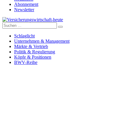
Abonnement
Newsletter
Suche
Versicherungswirtschaft-heute
nach:
Schlaglicht
Unternehmen & Management
Märkte & Vertrieb
Politik & Regulierung
Köpfe & Positionen
BWV-Reihe