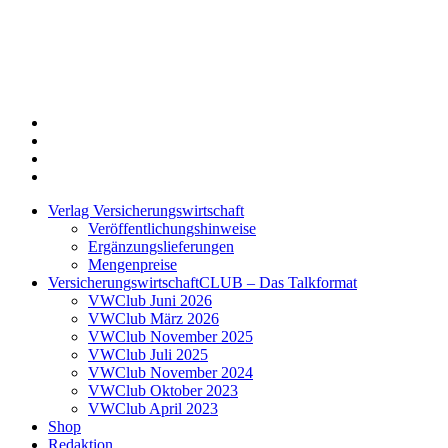
Twitter
Xing
LinkedIn
Login
Verlag Versicherungswirtschaft
Veröffentlichungshinweise
Ergänzungslieferungen
Mengenpreise
VersicherungswirtschaftCLUB – Das Talkformat
VWClub Juni 2026
VWClub März 2026
VWClub November 2025
VWClub Juli 2025
VWClub November 2024
VWClub Oktober 2023
VWClub April 2023
Shop
Redaktion