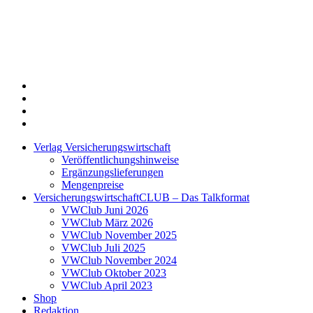
Twitter
Xing
LinkedIn
Login
Verlag Versicherungswirtschaft
Veröffentlichungshinweise
Ergänzungslieferungen
Mengenpreise
VersicherungswirtschaftCLUB – Das Talkformat
VWClub Juni 2026
VWClub März 2026
VWClub November 2025
VWClub Juli 2025
VWClub November 2024
VWClub Oktober 2023
VWClub April 2023
Shop
Redaktion