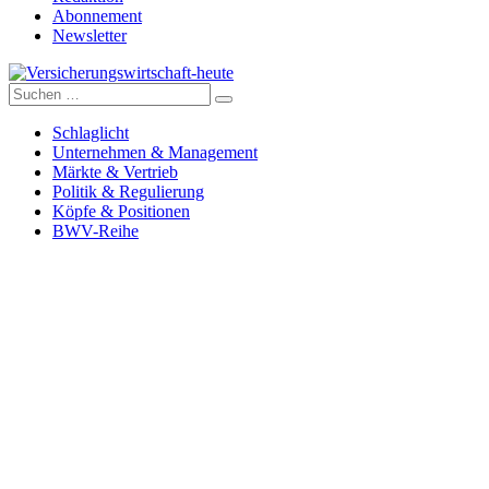
Abonnement
Newsletter
Suche
Versicherungswirtschaft-heute
nach:
Schlaglicht
Unternehmen & Management
Märkte & Vertrieb
Politik & Regulierung
Köpfe & Positionen
BWV-Reihe