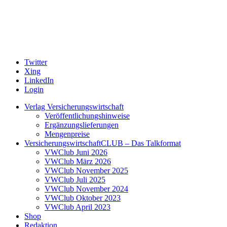
Twitter
Xing
LinkedIn
Login
Verlag Versicherungswirtschaft
Veröffentlichungshinweise
Ergänzungslieferungen
Mengenpreise
VersicherungswirtschaftCLUB – Das Talkformat
VWClub Juni 2026
VWClub März 2026
VWClub November 2025
VWClub Juli 2025
VWClub November 2024
VWClub Oktober 2023
VWClub April 2023
Shop
Redaktion