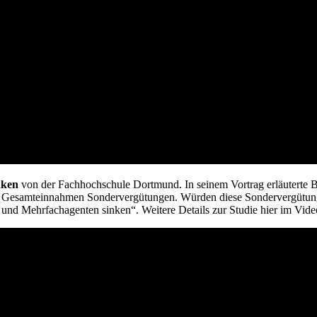
nken
von der Fachhochschule Dortmund. In seinem Vortrag erläuterte Be
t der Gesamteinnahmen Sondervergütungen. Würden diese Sondervergütu
 und Mehrfachagenten sinken“. Weitere Details zur Studie hier im Vide