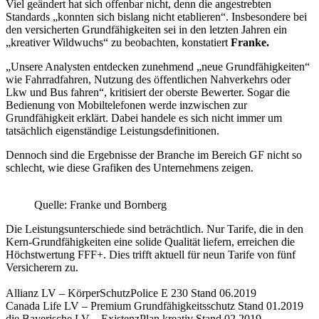
Viel geändert hat sich offenbar nicht, denn die angestrebten
Standards „konnten sich bislang nicht etablieren“. Insbesondere bei
den versicherten Grundfähigkeiten sei in den letzten Jahren ein
„kreativer Wildwuchs“ zu beobachten, konstatiert
Franke.
„Unsere Analysten entdecken zunehmend „neue Grundfähigkeiten“
wie Fahrradfahren, Nutzung des öffentlichen Nahverkehrs oder
Lkw und Bus fahren“, kritisiert der oberste Bewerter. Sogar die
Bedienung von Mobiltelefonen werde inzwischen zur
Grundfähigkeit erklärt. Dabei handele es sich nicht immer um
tatsächlich eigenständige Leistungsdefinitionen.
Dennoch sind die Ergebnisse der Branche im Bereich GF nicht so
schlecht, wie diese Grafiken des Unternehmens zeigen.
Quelle: Franke und Bornberg
Die Leistungsunterschiede sind beträchtlich. Nur Tarife, die in den
Kern-Grundfähigkeiten eine solide Qualität liefern, erreichen die
Höchstwertung FFF+. Dies trifft aktuell für neun Tarife von fünf
Versicherern zu.
Allianz LV – KörperSchutzPolice E 230 Stand 06.2019
Canada Life LV – Premium Grundfähigkeitsschutz Stand 01.2019
die Bayerische LV – ExistenzPlan kreativ Stand 02.2019