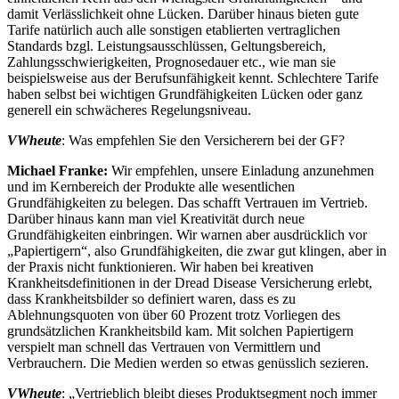
damit Verlässlichkeit ohne Lücken. Darüber hinaus bieten gute
Tarife natürlich auch alle sonstigen etablierten vertraglichen
Standards bzgl. Leistungsausschlüssen, Geltungsbereich,
Zahlungsschwierigkeiten, Prognosedauer etc., wie man sie
beispielsweise aus der Berufsunfähigkeit kennt. Schlechtere Tarife
haben selbst bei wichtigen Grundfähigkeiten Lücken oder ganz
generell ein schwächeres Regelungsniveau.
VWheute
: Was empfehlen Sie den Versicherern bei der GF?
Michael Franke:
Wir empfehlen, unsere Einladung anzunehmen
und im Kernbereich der Produkte alle wesentlichen
Grundfähigkeiten zu belegen. Das schafft Vertrauen im Vertrieb.
Darüber hinaus kann man viel Kreativität durch neue
Grundfähigkeiten einbringen. Wir warnen aber ausdrücklich vor
„Papiertigern“, also Grundfähigkeiten, die zwar gut klingen, aber in
der Praxis nicht funktionieren. Wir haben bei kreativen
Krankheitsdefinitionen in der Dread Disease Versicherung erlebt,
dass Krankheitsbilder so definiert waren, dass es zu
Ablehnungsquoten von über 60 Prozent trotz Vorliegen des
grundsätzlichen Krankheitsbild kam. Mit solchen Papiertigern
verspielt man schnell das Vertrauen von Vermittlern und
Verbrauchern. Die Medien werden so etwas genüsslich sezieren.
VWheute
: „Vertrieblich bleibt dieses Produktsegment noch immer