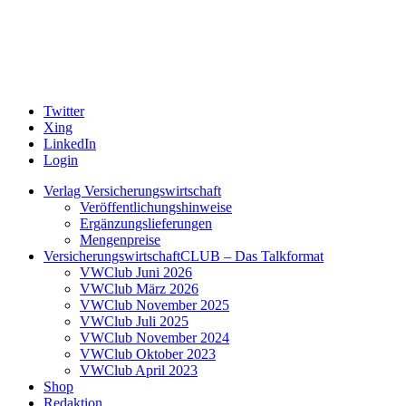
Twitter
Xing
LinkedIn
Login
Verlag Versicherungswirtschaft
Veröffentlichungshinweise
Ergänzungslieferungen
Mengenpreise
VersicherungswirtschaftCLUB – Das Talkformat
VWClub Juni 2026
VWClub März 2026
VWClub November 2025
VWClub Juli 2025
VWClub November 2024
VWClub Oktober 2023
VWClub April 2023
Shop
Redaktion