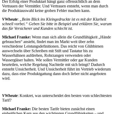
Der Erfolg einer Produktart hängt ganz offensichtlich an dem
Vertrauen der Vermittler. Und Vertrauen entsteht, wenn man durch
die Produktauswahl keine groben Fehler machen kann.
VWheute
:
„Beim Blick ins Kleingedruckte ist es mit der Klarheit
schnell vorbei.“ Geben Sie bitte in Beispiel und erklären Sie, warum
das für Versicherer und Kunden schlecht ist.
Michael Franke:
Wenn man sich allein die Grundfähigkeit „Hände
gebrauchen“ ansieht, findet man im Markt weit über zehn
verschiedene Leistungsdefinitionen. Das reicht von Glühbirnen
auswechseln über Schreiben mit Stift und Tastatur bis zu
Wasserhähnen aufdrehen, Rohrzangen verwenden oder
Wassergläser halten. Wie sollen Vermittler oder gar Kunden
beurteilen, welche Regelung Nachteile mit sich bringt? Dadurch
entsteht Unsicherheit. Und Unsicherheit führt im Vertrieb wiederum
dazu, dass eine Produktgattung dann doch lieber nicht angeboten
wird.
VWheute
: Konkret, was unterscheidet den besten vom schlechtesten
Tarif?
Michael Franke:
Die besten Tarife bieten zunächst einen
einheitlichen Kern aus den wichtigsten Grundfähigkeiten – und