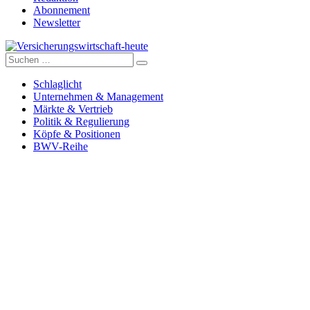
Abonnement
Newsletter
Suche
Versicherungswirtschaft-heute
nach:
Schlaglicht
Unternehmen & Management
Märkte & Vertrieb
Politik & Regulierung
Köpfe & Positionen
BWV-Reihe