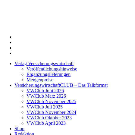
Twitter
Xing
LinkedIn
Login
Verlag Versicherungswirtschaft
Veröffentlichungshinweise
Ergänzungslieferungen
Mengenpreise
VersicherungswirtschaftCLUB – Das Talkformat
VWClub Juni 2026
VWClub März 2026
VWClub November 2025
VWClub Juli 2025
VWClub November 2024
VWClub Oktober 2023
VWClub April 2023
Shop
Redaktion