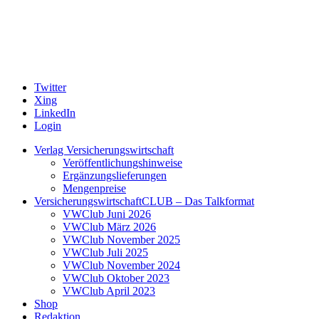
Twitter
Xing
LinkedIn
Login
Verlag Versicherungswirtschaft
Veröffentlichungshinweise
Ergänzungslieferungen
Mengenpreise
VersicherungswirtschaftCLUB – Das Talkformat
VWClub Juni 2026
VWClub März 2026
VWClub November 2025
VWClub Juli 2025
VWClub November 2024
VWClub Oktober 2023
VWClub April 2023
Shop
Redaktion