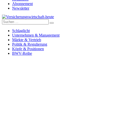
Abonnement
Newsletter
Suche
Versicherungswirtschaft-heute
nach:
Schlaglicht
Unternehmen & Management
Märkte & Vertrieb
Politik & Regulierung
Köpfe & Positionen
BWV-Reihe