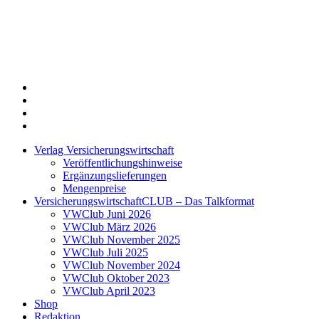
Twitter
Xing
LinkedIn
Login
Verlag Versicherungswirtschaft
Veröffentlichungshinweise
Ergänzungslieferungen
Mengenpreise
VersicherungswirtschaftCLUB – Das Talkformat
VWClub Juni 2026
VWClub März 2026
VWClub November 2025
VWClub Juli 2025
VWClub November 2024
VWClub Oktober 2023
VWClub April 2023
Shop
Redaktion