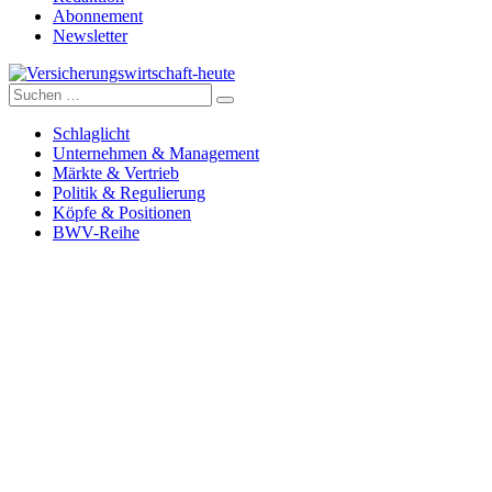
Abonnement
Newsletter
Suche
Versicherungswirtschaft-heute
nach:
Schlaglicht
Unternehmen & Management
Märkte & Vertrieb
Politik & Regulierung
Köpfe & Positionen
BWV-Reihe