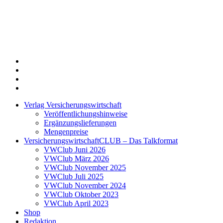
Twitter
Xing
LinkedIn
Login
Verlag Versicherungswirtschaft
Veröffentlichungshinweise
Ergänzungslieferungen
Mengenpreise
VersicherungswirtschaftCLUB – Das Talkformat
VWClub Juni 2026
VWClub März 2026
VWClub November 2025
VWClub Juli 2025
VWClub November 2024
VWClub Oktober 2023
VWClub April 2023
Shop
Redaktion