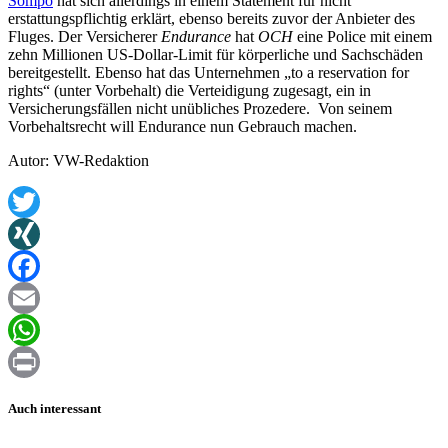
Sompo
hat sich allerdings in einem Statement für nicht
erstattungspflichtig erklärt, ebenso bereits zuvor der Anbieter des
Fluges. Der Versicherer
Endurance
hat
OCH
eine Police mit einem
zehn Millionen US-Dollar-Limit für körperliche und Sachschäden
bereitgestellt. Ebenso hat das Unternehmen „to a reservation for
rights“ (unter Vorbehalt) die Verteidigung zugesagt, ein in
Versicherungsfällen nicht unübliches Prozedere. Von seinem
Vorbehaltsrecht will Endurance nun Gebrauch machen.
Autor: VW-Redaktion
Twitter
XING
Facebook
Email
WhatsApp
Print
Auch interessant