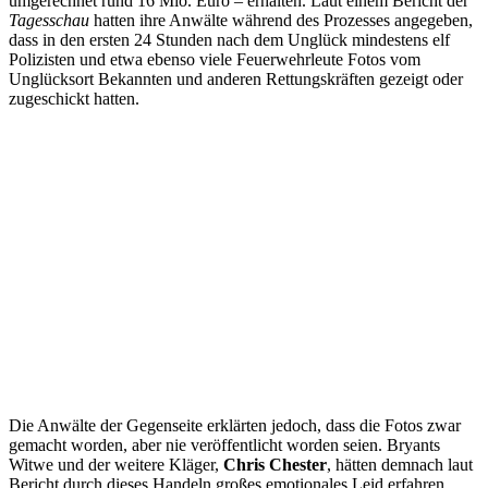
umgerechnet rund 16 Mio. Euro – erhalten. Laut einem Bericht der
Tagesschau
hatten ihre Anwälte während des Prozesses angegeben,
dass in den ersten 24 Stunden nach dem Unglück mindestens elf
Polizisten und etwa ebenso viele Feuerwehrleute Fotos vom
Unglücksort Bekannten und anderen Rettungskräften gezeigt oder
zugeschickt hatten.
Die Anwälte der Gegenseite erklärten jedoch, dass die Fotos zwar
gemacht worden, aber nie veröffentlicht worden seien. Bryants
Witwe und der weitere Kläger,
Chris Chester
, hätten demnach laut
Bericht durch dieses Handeln großes emotionales Leid erfahren.