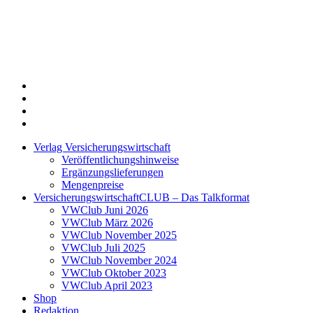
Twitter
Xing
LinkedIn
Login
Verlag Versicherungswirtschaft
Veröffentlichungshinweise
Ergänzungslieferungen
Mengenpreise
VersicherungswirtschaftCLUB – Das Talkformat
VWClub Juni 2026
VWClub März 2026
VWClub November 2025
VWClub Juli 2025
VWClub November 2024
VWClub Oktober 2023
VWClub April 2023
Shop
Redaktion