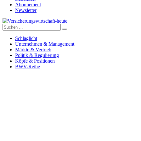
Abonnement
Newsletter
Suche
Versicherungswirtschaft-heute
nach:
Schlaglicht
Unternehmen & Management
Märkte & Vertrieb
Politik & Regulierung
Köpfe & Positionen
BWV-Reihe