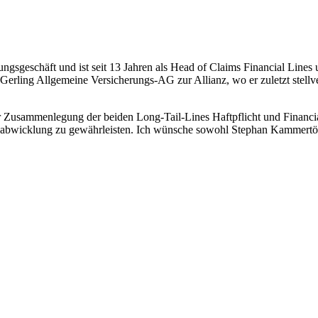
ungsgeschäft und ist seit 13 Jahren als Head of Claims Financial Lin
rling Allgemeine Versicherungs-AG zur Allianz, wo er zuletzt stellve
usammenlegung der beiden Long-Tail-Lines Haftpflicht und Financial 
bwicklung zu gewährleisten. Ich wünsche sowohl Stephan Kammertöns 