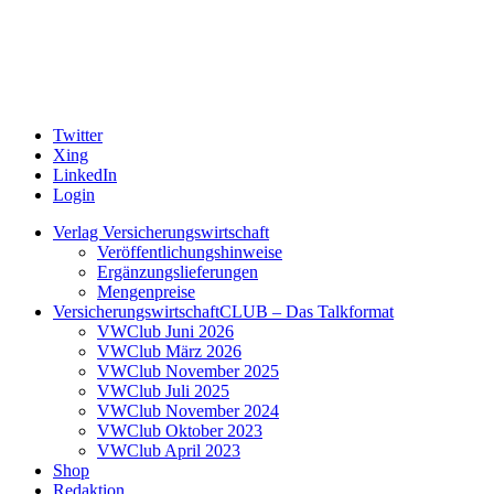
Twitter
Xing
LinkedIn
Login
Verlag Versicherungswirtschaft
Veröffentlichungshinweise
Ergänzungslieferungen
Mengenpreise
VersicherungswirtschaftCLUB – Das Talkformat
VWClub Juni 2026
VWClub März 2026
VWClub November 2025
VWClub Juli 2025
VWClub November 2024
VWClub Oktober 2023
VWClub April 2023
Shop
Redaktion