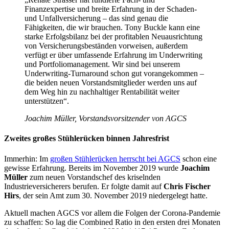
Finanzexpertise und breite Erfahrung in der Schaden-
und Unfallversicherung – das sind genau die
Fähigkeiten, die wir brauchen. Tony Buckle kann eine
starke Erfolgsbilanz bei der profitablen Neuausrichtung
von Versicherungsbeständen vorweisen, außerdem
verfügt er über umfassende Erfahrung im Underwriting
und Portfoliomanagement. Wir sind bei unserem
Underwriting-Turnaround schon gut vorangekommen –
die beiden neuen Vorstandsmitglieder werden uns auf
dem Weg hin zu nachhaltiger Rentabilität weiter
unterstützen“.
Joachim Müller, Vorstandsvorsitzender von AGCS
Zweites großes Stühlerücken binnen Jahresfrist
Immerhin: Im
großen Stühlerücken herrscht bei AGCS
schon eine
gewisse Erfahrung. Bereits im November 2019 wurde
Joachim
Müller
zum neuen Vorstandschef des kriselnden
Industrieversicherers berufen. Er folgte damit auf
Chris Fischer
Hirs
, der sein Amt zum 30. November 2019 niedergelegt hatte.
Aktuell machen AGCS vor allem die Folgen der Corona-Pandemie
zu schaffen: So lag die Combined Ratio in den ersten drei Monaten