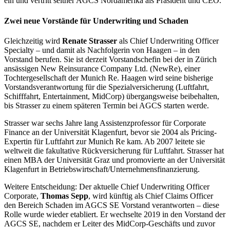
ein und vertritt seither AGCS Nordamerika als Präsident und CEO.
Zwei neue Vorstände für
Underwriting und Schaden
Gleichzeitig wird
Renate Strasser
als Chief Underwriting Officer
Specialty – und damit als Nachfolgerin von Haagen – in den
Vorstand berufen. Sie ist derzeit Vorstandschefin bei der in Zürich
ansässigen New Reinsurance Company Ltd. (NewRe), einer
Tochtergesellschaft der Munich Re. Haagen wird seine bisherige
Vorstandsverantwortung für die Spezialversicherung (Luftfahrt,
Schifffahrt, Entertainment, MidCorp) übergangsweise beibehalten,
bis Strasser zu einem späteren Termin bei AGCS starten werde.
Strasser war sechs Jahre lang Assistenzprofessor für Corporate
Finance an der Universität Klagenfurt, bevor sie 2004 als Pricing-
Expertin für Luftfahrt zur Munich Re kam. Ab 2007 leitete sie
weltweit die fakultative Rückversicherung für Luftfahrt. Strasser hat
einen MBA der Universität Graz und promovierte an der Universität
Klagenfurt in Betriebswirtschaft/Unternehmensfinanzierung.
Weitere Entscheidung: Der aktuelle Chief Underwriting Officer
Corporate,
Thomas Sepp
, wird künftig als Chief Claims Officer
den Bereich Schaden im AGCS SE Vorstand verantworten – diese
Rolle wurde wieder etabliert. Er wechselte 2019 in den Vorstand der
AGCS SE, nachdem er Leiter des MidCorp-Geschäfts und zuvor