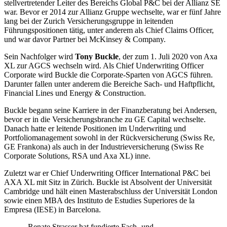
stellvertretender Leiter des Bereichs Global P&C bei der Allianz SE
war. Bevor er 2014 zur Allianz Gruppe wechselte, war er fünf Jahre
lang bei der Zurich Versicherungsgruppe in leitenden
Führungspositionen tätig, unter anderem als Chief Claims Officer,
und war davor Partner bei McKinsey & Company.
Sein Nachfolger wird
Tony Buckle
, der zum 1. Juli 2020 von Axa
XL zur AGCS wechseln wird. Als Chief Underwriting Officer
Corporate wird Buckle die Corporate-Sparten von AGCS führen.
Darunter fallen unter anderem die Bereiche Sach- und Haftpflicht,
Financial Lines und Energy & Construction.
Buckle begann seine Karriere in der Finanzberatung bei Andersen,
bevor er in die Versicherungsbranche zu GE Capital wechselte.
Danach hatte er leitende Positionen im Underwriting und
Portfoliomanagement sowohl in der Rückversicherung (Swiss Re,
GE Frankona) als auch in der Industrieversicherung (Swiss Re
Corporate Solutions, RSA und Axa XL) inne.
Zuletzt war er Chief Underwriting Officer International P&C bei
AXA XL mit Sitz in Zürich. Buckle ist Absolvent der Universität
Cambridge und hält einen Masterabschluss der Universität London
sowie einen MBA des Instituto de Estudies Superiores de la
Empresa (IESE) in Barcelona.
„Renate Strasser hat fundierte Fach- und