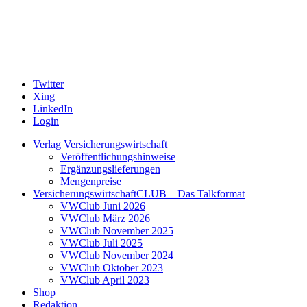
Twitter
Xing
LinkedIn
Login
Verlag Versicherungswirtschaft
Veröffentlichungshinweise
Ergänzungslieferungen
Mengenpreise
VersicherungswirtschaftCLUB – Das Talkformat
VWClub Juni 2026
VWClub März 2026
VWClub November 2025
VWClub Juli 2025
VWClub November 2024
VWClub Oktober 2023
VWClub April 2023
Shop
Redaktion