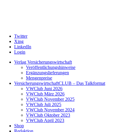
Twitter
Xing
LinkedIn
Login
Verlag Versicherungswirtschaft
Veröffentlichungshinweise
Ergänzungslieferungen
Mengenpreise
VersicherungswirtschaftCLUB – Das Talkformat
VWClub Juni 2026
VWClub März 2026
VWClub November 2025
VWClub Juli 2025
VWClub November 2024
VWClub Oktober 2023
VWClub April 2023
Shop
Redaktion