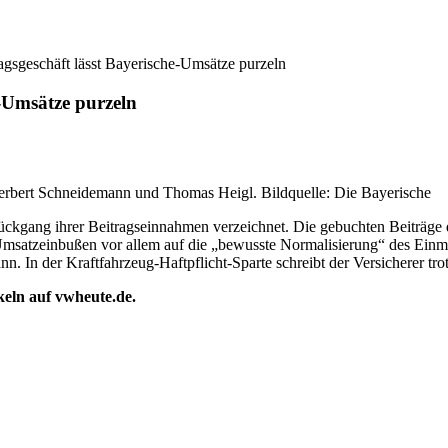
agsgeschäft lässt Bayerische-Umsätze purzeln
e-Umsätze purzeln
, Herbert Schneidemann und Thomas Heigl. Bildquelle: Die Bayerische
Rückgang ihrer Beitragseinnahmen verzeichnet. Die gebuchten Beiträg
satzeinbußen vor allem auf die „bewusste Normalisierung“ des Einmal
nn. In der Kraftfahrzeug-Haftpflicht-Sparte schreibt der Versicherer t
ikeln auf vwheute.de.