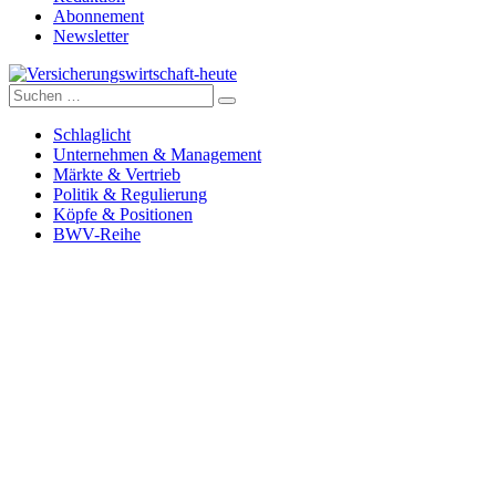
Abonnement
Newsletter
Suche
Versicherungswirtschaft-heute
nach:
Schlaglicht
Unternehmen & Management
Märkte & Vertrieb
Politik & Regulierung
Köpfe & Positionen
BWV-Reihe