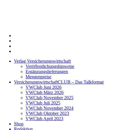
Twitter
Xing
LinkedIn
Login
Verlag Versicherungswirtschaft
Veröffentlichungshinweise
Ergänzungslieferungen
Mengenpreise
VersicherungswirtschaftCLUB – Das Talkformat
VWClub Juni 2026
VWClub März 2026
VWClub November 2025
VWClub Juli 2025
VWClub November 2024
VWClub Oktober 2023
VWClub April 2023
Shop
Redaktion