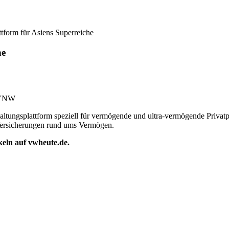
tform für Asiens Superreiche
he
 GVNW
ltungsplattform speziell für vermögende und ultra-vermögende Privat
Versicherungen rund ums Vermögen.
ikeln auf vwheute.de.