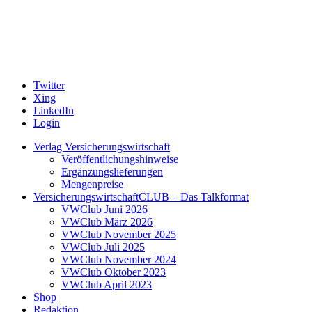
Twitter
Xing
LinkedIn
Login
Verlag Versicherungswirtschaft
Veröffentlichungshinweise
Ergänzungslieferungen
Mengenpreise
VersicherungswirtschaftCLUB – Das Talkformat
VWClub Juni 2026
VWClub März 2026
VWClub November 2025
VWClub Juli 2025
VWClub November 2024
VWClub Oktober 2023
VWClub April 2023
Shop
Redaktion