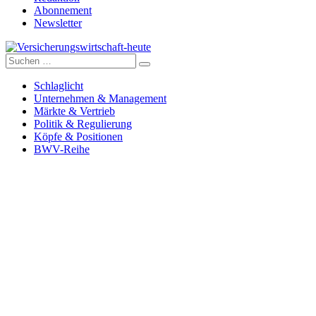
Abonnement
Newsletter
Suche
Versicherungswirtschaft-heute
nach:
Schlaglicht
Unternehmen & Management
Märkte & Vertrieb
Politik & Regulierung
Köpfe & Positionen
BWV-Reihe