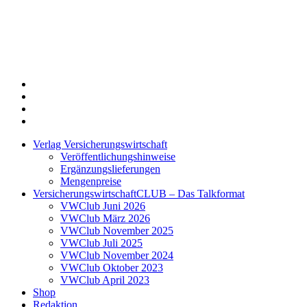
Twitter
Xing
LinkedIn
Login
Verlag Versicherungswirtschaft
Veröffentlichungshinweise
Ergänzungslieferungen
Mengenpreise
VersicherungswirtschaftCLUB – Das Talkformat
VWClub Juni 2026
VWClub März 2026
VWClub November 2025
VWClub Juli 2025
VWClub November 2024
VWClub Oktober 2023
VWClub April 2023
Shop
Redaktion