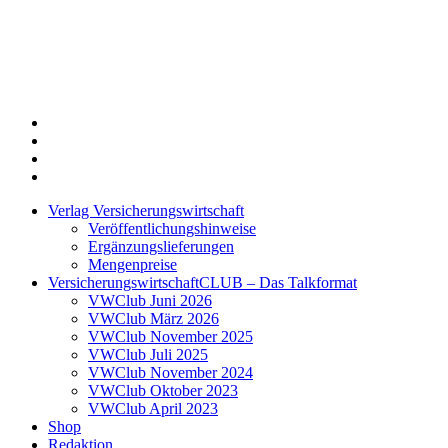
Twitter
Xing
LinkedIn
Login
Verlag Versicherungswirtschaft
Veröffentlichungshinweise
Ergänzungslieferungen
Mengenpreise
VersicherungswirtschaftCLUB – Das Talkformat
VWClub Juni 2026
VWClub März 2026
VWClub November 2025
VWClub Juli 2025
VWClub November 2024
VWClub Oktober 2023
VWClub April 2023
Shop
Redaktion