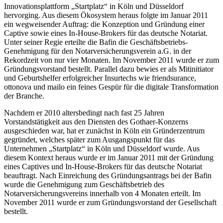
Innovationsplattform „Startplatz“ in Köln und Düsseldorf
hervorging. Aus diesem Ökosystem heraus folgte im Januar 2011
ein wegweisender Auftrag: die Konzeption und Gründung einer
Captive sowie eines In-House-Brokers für das deutsche Notariat.
Unter seiner Regie erteilte die Bafin die Geschäftsbetriebs-
Genehmigung für den Notarversicherungsverein a.G. in der
Rekordzeit von nur vier Monaten. Im November 2011 wurde er zum
Gründungsvorstand bestellt. Parallel dazu bewies er als Mitinitiator
und Geburtshelfer erfolgreicher Insurtechs wie friendsurance,
ottonova und mailo ein feines Gespür für die digitale Transformation
der Branche.
Nachdem er 2010 altersbedingt nach fast 25 Jahren
Vorstandstätigkeit aus den Diensten des Gothaer-Konzerns
ausgeschieden war, hat er zunächst in Köln ein Gründerzentrum
gegründet, welches später zum Ausgangspunkt für das
Unternehmen „Startplatz“ in Köln und Düsseldorf wurde. Aus
diesem Kontext heraus wurde er im Januar 2011 mit der Gründung
eines Captives und In-House-Brokers für das deutsche Notariat
beauftragt. Nach Einreichung des Gründungsantrags bei der Bafin
wurde die Genehmigung zum Geschäftsbetrieb des
Notarversicherungsvereins innerhalb von 4 Monaten erteilt. Im
November 2011 wurde er zum Gründungsvorstand der Gesellschaft
bestellt.