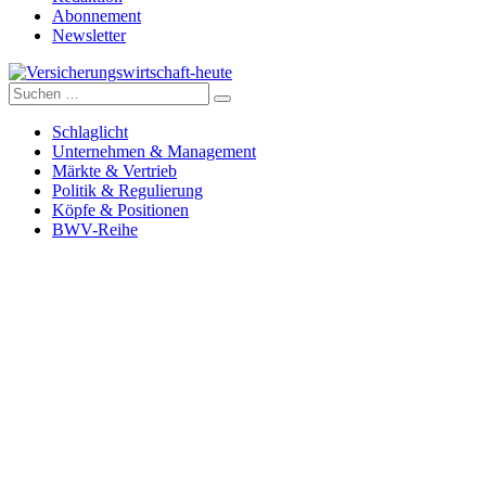
Abonnement
Newsletter
Suche
Versicherungswirtschaft-heute
nach:
Schlaglicht
Unternehmen & Management
Märkte & Vertrieb
Politik & Regulierung
Köpfe & Positionen
BWV-Reihe