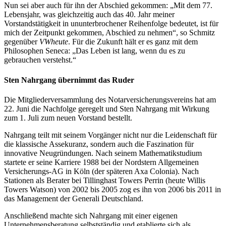
Nun sei aber auch für ihn der Abschied gekommen: „Mit dem 77.
Lebensjahr, was gleichzeitig auch das 40. Jahr meiner
Vorstandstätigkeit in ununterbrochener Reihenfolge bedeutet, ist für
mich der Zeitpunkt gekommen, Abschied zu nehmen“, so Schmitz
gegenüber
VWheute
. Für die Zukunft hält er es ganz mit dem
Philosophen Seneca: „Das Leben ist lang, wenn du es zu
gebrauchen verstehst.“
Sten Nahrgang übernimmt das Ruder
Die Mitgliederversammlung des Notarversicherungsvereins hat am
22. Juni die Nachfolge geregelt und Sten Nahrgang mit Wirkung
zum 1. Juli zum neuen Vorstand bestellt.
Nahrgang teilt mit seinem Vorgänger nicht nur die Leidenschaft für
die klassische Assekuranz, sondern auch die Faszination für
innovative Neugründungen. Nach seinem Mathematikstudium
startete er seine Karriere 1988 bei der Nordstern Allgemeinen
Versicherungs-AG in Köln (der späteren Axa Colonia). Nach
Stationen als Berater bei Tillinghast Towers Perrin (heute Willis
Towers Watson) von 2002 bis 2005 zog es ihn von 2006 bis 2011 in
das Management der Generali Deutschland.
Anschließend machte sich Nahrgang mit einer eigenen
Unternehmensberatung selbstständig und etablierte sich als